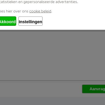
tatistieken en gepersonaliseerde advertenties.
ees hier over ons
cookie beleid
.
Akkoord
Instellingen