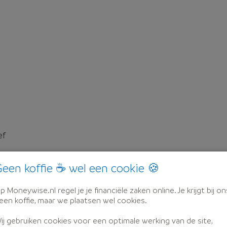
ef
een koffie ☕ wel een cookie 🍪
p Moneywise.nl regel je je financiële zaken online. Je krijgt bij on
een koffie, maar we plaatsen wel cookies.
ij gebruiken cookies voor een optimale werking van de site,