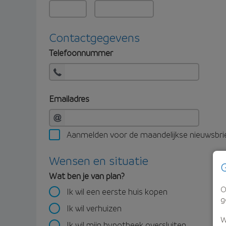
Contactgegevens
Telefoonnummer
Emailadres
Aanmelden voor de maandelijkse nieuwsbri
Wensen en situatie
G
Wat ben je van plan?
O
Ik wil een eerste huis kopen
g
Ik wil verhuizen
W
Ik wil mijn hypotheek oversluiten