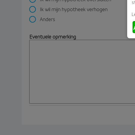
s
Ik wil mijn hypotheek verhogen
L
Anders
Eventuele opmerking