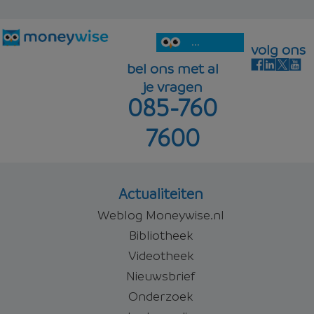
6,06%
Offerte aanvragen
aflosvrij
...
volg ons
bel ons met al
je vragen
085-760
6,06%
Offerte aanvragen
7600
Offerte aanvragen
Actualiteiten
Weblog Moneywise.nl
Bibliotheek
Videotheek
Nieuwsbrief
Onderzoek