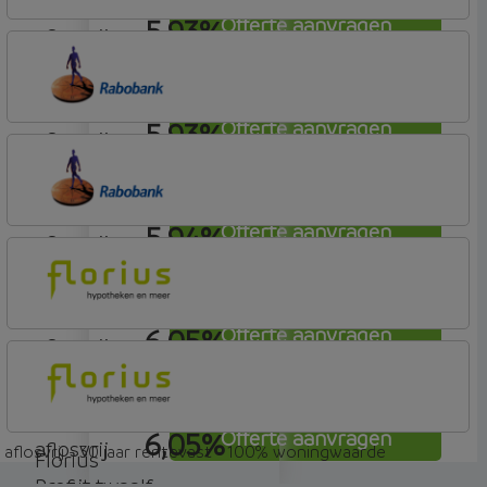
5,93%
Offerte aanvragen
aflosvrij
Bunq
Easy Mortgage
5,93%
Offerte aanvragen
aflosvrij
Rabobank Spaarbank
Plusvoorwaarden
5,94%
Offerte aanvragen
aflosvrij
Rabobank Spaarbank
Plusvoorwaarden
6,05%
Offerte aanvragen
aflosvrij
Florius
Profijt twaalf
6,05%
Offerte aanvragen
aflosvrij
aflosvrij - 30 jaar rentevast - 100% woningwaarde
Florius
Profijt twaalf