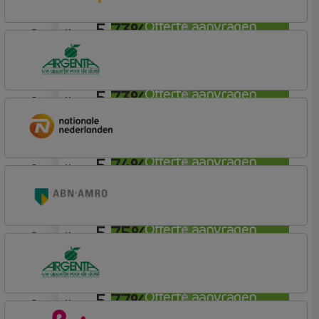
5,73%
Offerte aanvragen
aflosvrij
Bunq
Easy Mortgage
5,73%
Offerte aanvragen
aflosvrij
Argenta
Hypotheek
5,74%
Offerte aanvragen
aflosvrij
Nationale-Nederlanden Bank
Nationale Nederlanden
5,75%
Offerte aanvragen
aflosvrij
ABN AMRO Bank
Budget
5,77%
Offerte aanvragen
aflosvrij
Argenta