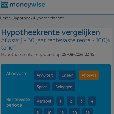
Home
»
Hypotheek
»
Hypotheekrente
Hypotheekrente vergelijken
Aflosvrij - 30 jaar rentevaste rente - 100%
tarief
Hypotheekrente bijgewerkt op
08-08-2026 03:15
Aflosvorm
Annuiteit
Lineair
Aflosvrij
Spaar
Beleggen
Rentevaste
Variabel
1
2
3
4
periode
5
10
15
20
25