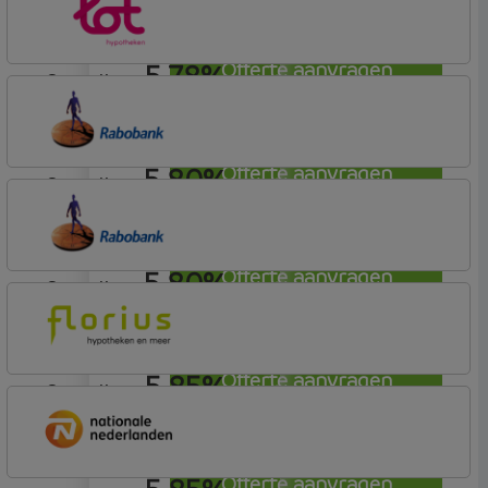
Hypotheek
5,78%
Offerte aanvragen
aflosvrij
Lot Hypotheken
5,80%
Offerte aanvragen
aflosvrij
Rabobank Spaarbank
Plusvoorwaarden (Incl. Korting)
5,80%
Offerte aanvragen
aflosvrij
Rabobank Spaarbank
Plusvoorwaarden (Incl. Korting)
5,85%
Offerte aanvragen
aflosvrij
Florius
Profijt drie + drie
Offerte aanvragen