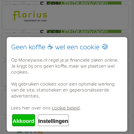
5,58%
Offerte aanvragen
aflosvrij
Florius
Profijt twaalf
5,65%
Offerte aanvragen
aflosvrij
Florius
Profijt twaalf
Geen koffie ☕ wel een cookie 🍪
5,69%
Offerte aanvragen
Op Moneywise.nl regel je je financiële zaken online.
aflosvrij
Rabobank Spaarbank
Je krijgt bij ons geen koffie, maar we plaatsen wel
cookies.
Basisvoorwaarden (incl korting)
Wij gebruiken cookies voor een optimale werking
5,69%
Offerte aanvragen
van de site, statistieken en gepersonaliseerde
aflosvrij
ABN AMRO Bank
advertenties.
Woning (Incl. Korting)
Lees hier over ons
cookie beleid
.
5,72%
Offerte aanvragen
aflosvrij
Akkoord
Instellingen
ABN AMRO Bank
Woning (Incl. Korting)