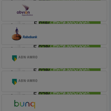
5,85%
aflosvrij
Nationale-Nederlanden Bank
Nationale Nederlanden
5,91%
Offerte aanvragen
aflosvrij
OBVION Hypotheken
Woon Hypotheek
5,92%
Offerte aanvragen
aflosvrij
Rabobank Spaarbank
Basisvoorwaarden
5,92%
Offerte aanvragen
aflosvrij
ABN AMRO Bank
Woning
5,92%
Offerte aanvragen
aflosvrij
ABN AMRO Bank
Woning