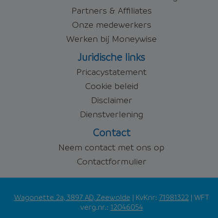
Partners & Affiliates
Onze medewerkers
Werken bij Moneywise
Juridische links
Pricacystatement
Cookie beleid
Disclaimer
Dienstverlening
Contact
Neem contact met ons op
Contactformulier
Wagonette 2a, 3897 AD, Zeewolde
| KvKnr:
71981322
| WFT
verg.nr.:
12046054