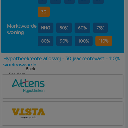
30
Marktwaarde
NHG
50%
60%
75%
woning
80%
90%
100%
110%
Hypotheekrente aflosvrij - 30 jaar rentevast - 110%
woningwaarde
Bank
Product
Aflosvorm
Rente
Attens Hypotheken