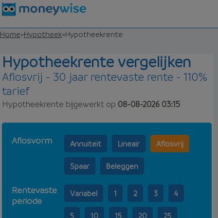
Home
»
Hypotheek
»
Hypotheekrente
Hypotheekrente vergelijken
Aflosvrij - 30 jaar rentevaste rente - 110%
tarief
Hypotheekrente bijgewerkt op
08-08-2026 03:15
Aflosvorm
Annuiteit
Lineair
Aflosvrij
Spaar
Beleggen
Rentevaste
Variabel
1
2
3
4
periode
5
10
15
20
25