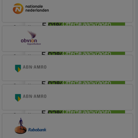
Rabobank Spaarbank
Basisvoorwaarden
5,91%
Offerte aanvragen
aflosvrij
Nationale-Nederlanden Bank
Nationale Nederlanden
5,92%
Offerte aanvragen
aflosvrij
OBVION Hypotheken
Woon Hypotheek
5,92%
Offerte aanvragen
aflosvrij
ABN AMRO Bank
Woning
5,92%
Offerte aanvragen
aflosvrij
ABN AMRO Bank
Woning