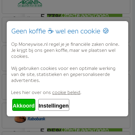
Budget
5,73%
Offerte aanvragen
aflosvrij
Argenta
Hypotheek
Geen koffie ☕ wel een cookie 🍪
5,78%
Offerte aanvragen
Op Moneywise.nl regel je je financiële zaken online.
aflosvrij
Rabobank Spaarbank
Je krijgt bij ons geen koffie, maar we plaatsen wel
cookies.
Plusvoorwaarden (Incl. Korting)
Wij gebruiken cookies voor een optimale werking
5,80%
Offerte aanvragen
van de site, statistieken en gepersonaliseerde
aflosvrij
Rabobank Spaarbank
advertenties.
Plusvoorwaarden (Incl. Korting)
Lees hier over ons
cookie beleid
.
5,85%
Offerte aanvragen
aflosvrij
Akkoord
Instellingen
Florius
Profijt drie + drie
5,85%
Offerte aanvragen
aflosvrij