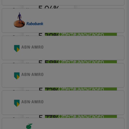
5,04%
aflosvrij
ABN AMRO Bank
Budget (Incl. Korting)
5,20%
Offerte aanvragen
aflosvrij
Rabobank Spaarbank
Basisvoorwaarden (incl korting)
5,58%
Offerte aanvragen
aflosvrij
ABN AMRO Bank
Woning (Incl. Korting)
5,72%
Offerte aanvragen
aflosvrij
ABN AMRO Bank
Woning (Incl. Korting)
5,73%
Offerte aanvragen
aflosvrij
ABN AMRO Bank