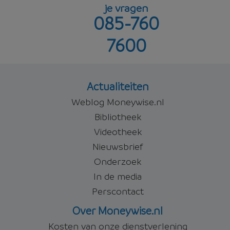
je vragen
085-760
6,06%
Offerte aanvragen
7600
Offerte aanvragen
Actualiteiten
Weblog Moneywise.nl
Bibliotheek
Videotheek
Nieuwsbrief
Onderzoek
In de media
Perscontact
Over Moneywise.nl
Kosten van onze dienstverlening