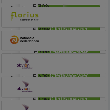
5,39%
aflosvrij
Offerte aanvragen
ABN AMRO Bank
Budget (Incl. Korting)
5,39%
Offerte aanvragen
aflosvrij
Florius
Profijt drie + drie
5,41%
Offerte aanvragen
aflosvrij
Nationale-Nederlanden Bank
Nationale Nederlanden
5,42%
Offerte aanvragen
aflosvrij
OBVION Hypotheken
Woon Hypotheek
5,42%
Offerte aanvragen
aflosvrij
OBVION Hypotheken
Woon Hypotheek