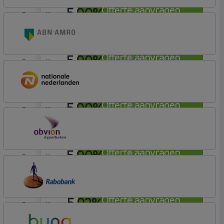
5,90%
Offerte aanvragen
aflosvrij
ABN AMRO Bank
Woning
5,90%
Offerte aanvragen
aflosvrij
ABN AMRO Bank
Woning (Incl. Korting)
5,90%
Offerte aanvragen
aflosvrij
Nationale-Nederlanden Bank
Nationale Nederlanden
5,90%
Offerte aanvragen
aflosvrij
OBVION Hypotheken
Woon Hypotheek
5,92%
Offerte aanvragen
aflosvrij
Rabobank Spaarbank
Basisvoorwaarden