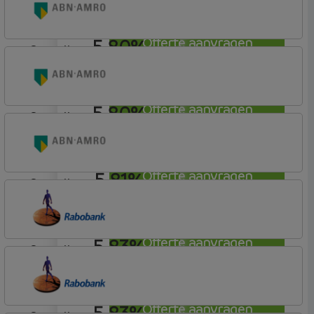
Hypotheek
5,80%
Offerte aanvragen
aflosvrij
ABN AMRO Bank
Budget
5,80%
Offerte aanvragen
aflosvrij
ABN AMRO Bank
Woning
5,81%
Offerte aanvragen
aflosvrij
ABN AMRO Bank
Woning
5,83%
Offerte aanvragen
aflosvrij
Rabobank Spaarbank
Plusvoorwaarden (Incl. Korting)
5,83%
Offerte aanvragen