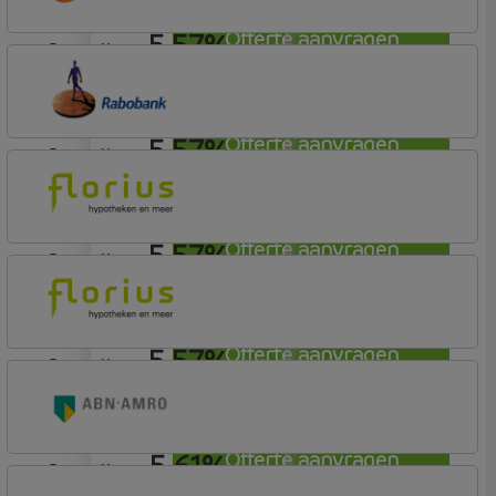
5,57%
Offerte aanvragen
aflosvrij
Nationale-Nederlanden Bank
Nationale Nederlanden
5,57%
Offerte aanvragen
aflosvrij
Rabobank Spaarbank
Basisvoorwaarden (incl korting)
5,57%
Offerte aanvragen
aflosvrij
Florius
Profijt twaalf
5,57%
Offerte aanvragen
aflosvrij
Florius
Profijt twaalf
5,61%
Offerte aanvragen
aflosvrij
ABN AMRO Bank