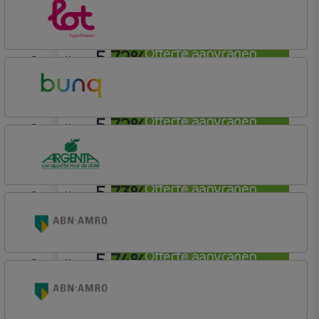
Rabobank Spaarbank
Basisvoorwaarden (incl korting)
5,72%
Offerte aanvragen
aflosvrij
Lot Hypotheken
5,72%
Offerte aanvragen
aflosvrij
Bunq
Easy Mortgage
5,73%
Offerte aanvragen
aflosvrij
Argenta
Hypotheek
5,74%
Offerte aanvragen
aflosvrij
ABN AMRO Bank
Budget