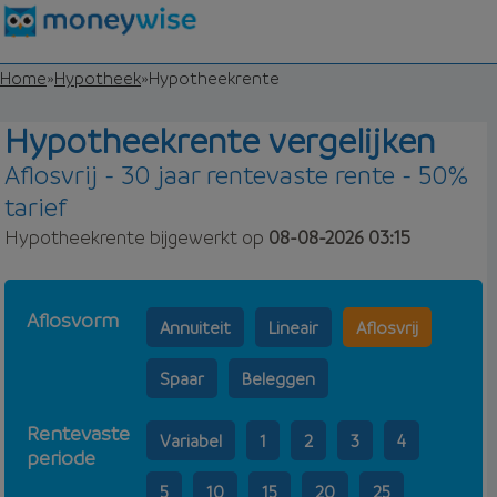
Home
»
Hypotheek
»
Hypotheekrente
Hypotheekrente vergelijken
Aflosvrij - 30 jaar rentevaste rente - 50%
tarief
Hypotheekrente bijgewerkt op
08-08-2026 03:15
Aflosvorm
Annuiteit
Lineair
Aflosvrij
Spaar
Beleggen
Rentevaste
Variabel
1
2
3
4
periode
5
10
15
20
25