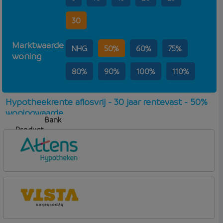
30
Marktwaarde
NHG
50%
60%
75%
woning
80%
90%
100%
110%
Hypotheekrente aflosvrij - 30 jaar rentevast - 50%
woningwaarde
Bank
Product
Aflosvorm
Rente
Attens Hypotheken