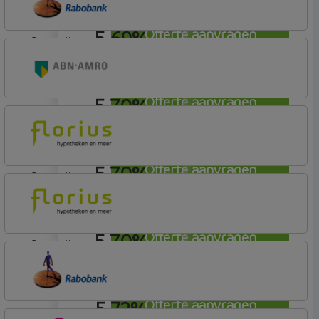
5,69%
Offerte aanvragen
aflosvrij
Rabobank Spaarbank
Plusvoorwaarden (Incl. Korting)
5,70%
Offerte aanvragen
aflosvrij
ABN AMRO Bank
Woning (Incl. Korting)
5,70%
Offerte aanvragen
aflosvrij
Florius
Profijt twaalf
5,70%
Offerte aanvragen
aflosvrij
Florius
Profijt twaalf
5,72%
Offerte aanvragen
aflosvrij