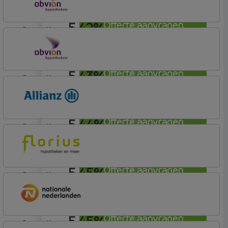
5,42%
Offerte aanvragen
aflosvrij
OBVION Hypotheken
Woon Hypotheek
5,43%
Offerte aanvragen
aflosvrij
OBVION Hypotheken
Woon Hypotheek
5,44%
Offerte aanvragen
aflosvrij
Allianz Bank
Allianz
5,45%
Offerte aanvragen
aflosvrij
Florius
Profijt drie + drie
5,45%
Offerte aanvragen
aflosvrij