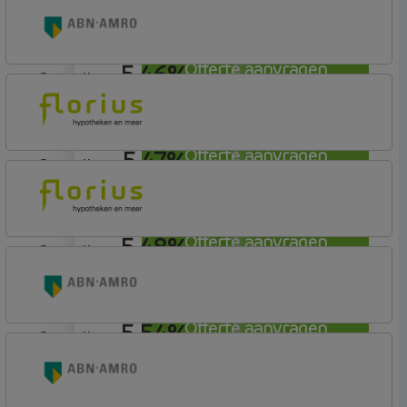
Nationale-Nederlanden Bank
Nationale Nederlanden
5,46%
Offerte aanvragen
aflosvrij
ABN AMRO Bank
Budget (Incl. Korting)
5,47%
Offerte aanvragen
aflosvrij
Florius
Profijt twaalf
5,48%
Offerte aanvragen
aflosvrij
Florius
Profijt twaalf
5,54%
Offerte aanvragen
aflosvrij
ABN AMRO Bank
Budget (Incl. Korting)