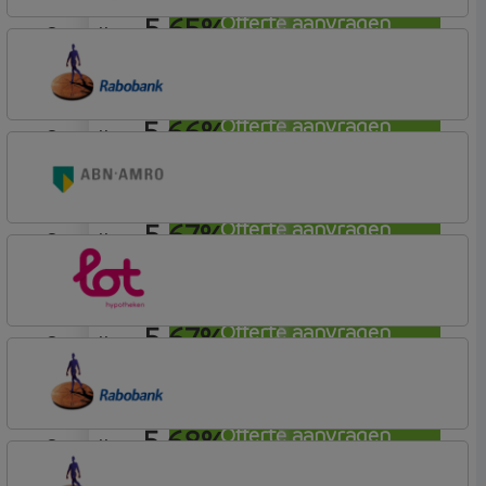
5,65%
Offerte aanvragen
aflosvrij
Lot Hypotheken
5,66%
Offerte aanvragen
aflosvrij
Rabobank Spaarbank
Basisvoorwaarden (incl korting)
5,67%
Offerte aanvragen
aflosvrij
ABN AMRO Bank
Budget
5,67%
Offerte aanvragen
aflosvrij
Lot Hypotheken
5,68%
Offerte aanvragen
aflosvrij
Rabobank Spaarbank
Plusvoorwaarden (Incl. Korting)