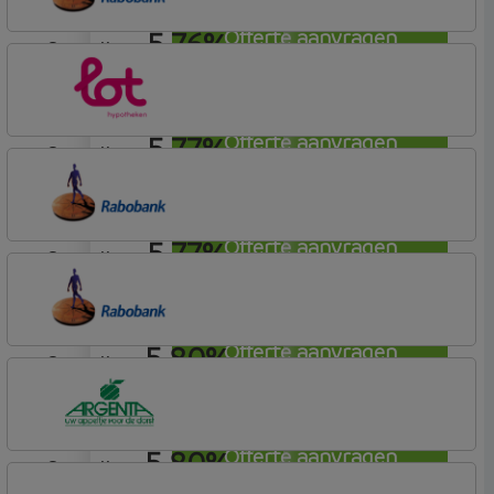
5,76%
Offerte aanvragen
aflosvrij
Rabobank Spaarbank
Basisvoorwaarden
5,77%
Offerte aanvragen
aflosvrij
Lot Hypotheken
5,77%
Offerte aanvragen
aflosvrij
Rabobank Spaarbank
Plusvoorwaarden (Incl. Korting)
5,80%
Offerte aanvragen
aflosvrij
Rabobank Spaarbank
Plusvoorwaarden (Incl. Korting)
5,80%
Offerte aanvragen
aflosvrij
Argenta