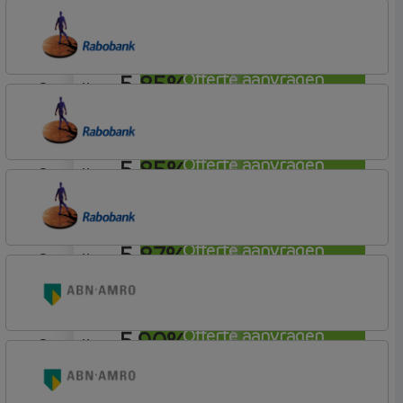
aflosvrij
Rabobank Spaarbank
Plusvoorwaarden (Incl. Korting)
5,85%
Offerte aanvragen
aflosvrij
Rabobank Spaarbank
Basisvoorwaarden
5,85%
Offerte aanvragen
aflosvrij
Rabobank Spaarbank
Plusvoorwaarden
5,87%
Offerte aanvragen
aflosvrij
Rabobank Spaarbank
Plusvoorwaarden
5,90%
Offerte aanvragen
aflosvrij
ABN AMRO Bank
Woning