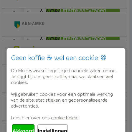
4,40%
Offerte aanvragen
aflosvrij
ABN AMRO Bank
Budget (Incl. Korting)
4,40%
Offerte aanvragen
aflosvrij
ABN AMRO Bank
Woning (Incl. Korting)
Geen koffie ☕ wel een cookie 🍪
4,40%
Offerte aanvragen
aflosvrij
Op Moneywise.nl regel je je financiële zaken online.
Florius
Je krijgt bij ons geen koffie, maar we plaatsen wel
Profijt twaalf
cookies.
4,40%
Offerte aanvragen
Wij gebruiken cookies voor een optimale werking
aflosvrij
Florius
van de site, statistieken en gepersonaliseerde
advertenties.
Profijt drie + drie
Lees hier over ons
cookie beleid
.
4,45%
Offerte aanvragen
aflosvrij
Florius
Akkoord
Instellingen