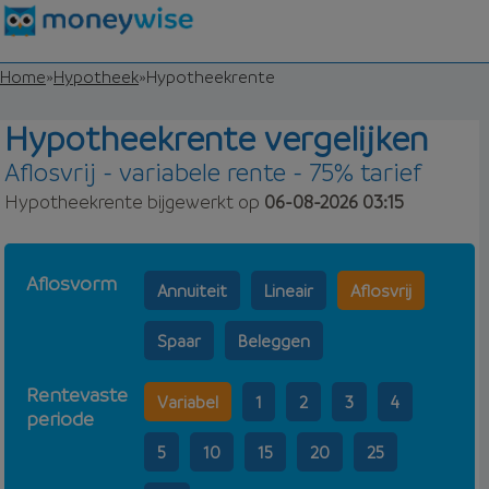
Home
»
Hypotheek
»
Hypotheekrente
Hypotheekrente vergelijken
Aflosvrij - variabele rente - 75% tarief
Hypotheekrente bijgewerkt op
06-08-2026 03:15
Aflosvorm
Annuiteit
Lineair
Aflosvrij
Spaar
Beleggen
Rentevaste
Variabel
1
2
3
4
periode
5
10
15
20
25