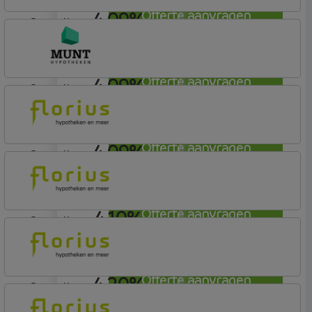
4,09%
Offerte aanvragen
aflosvrij
Rabobank Spaarbank
Plusvoorwaarden
4,09%
Offerte aanvragen
aflosvrij
Munt Hypotheken
4,09%
Offerte aanvragen
aflosvrij
Florius
Profijt drie + drie
4,10%
Offerte aanvragen
aflosvrij
Florius
Profijt twaalf
4,20%
Offerte aanvragen
aflosvrij
Florius
Profijt twaalf