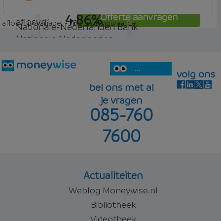
4,86%
Offerte aanvragen
aflosvrij
aflosvrij - variabel - 75% woningwaarde
Nationale-Nederlanden Bank
Nationale Nederlanden
5,01%
Offerte aanvragen
aflosvrij
...
volg ons
bel ons met al
je vragen
085-760
5,16%
Offerte aanvragen
7600
Offerte aanvragen
Actualiteiten
Weblog Moneywise.nl
Bibliotheek
Videotheek