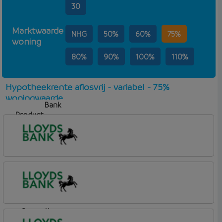
30
Marktwaarde
NHG
50%
60%
75%
woning
80%
90%
100%
110%
Hypotheekrente aflosvrij - variabel - 75%
woningwaarde
Bank
Product
Aflosvorm
Rente
Lloyds Bank
Hypotheek (1)
aflosvrij
Lloyds Bank