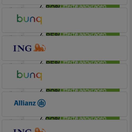
4,80%
Offerte aanvragen
lineair
Rabobank Spaarbank
Plusvoorwaarden
4,85%
Offerte aanvragen
lineair
Bunq
Easy Mortgage
4,85%
Offerte aanvragen
lineair
ING Bank
Basis (Incl. Korting)
4,89%
Offerte aanvragen
lineair
Bunq
Easy Mortgage
4,90%
Offerte aanvragen
lineair
Allianz Bank
Allianz