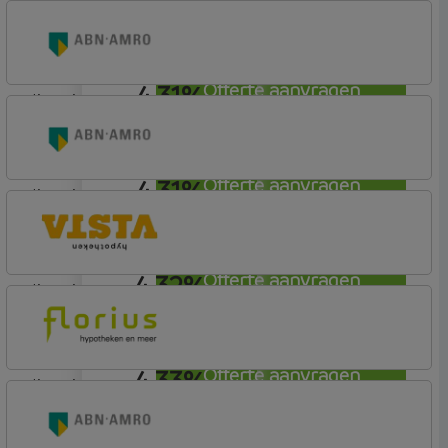
4,30%
lineair
Nationale-Nederlanden Bank
Nationale Nederlanden
4,31%
Offerte aanvragen
lineair
ABN AMRO Bank
Budget
4,31%
Offerte aanvragen
lineair
ABN AMRO Bank
Budget
4,32%
Offerte aanvragen
lineair
Vista Hypotheken
4,33%
Offerte aanvragen
lineair
Florius
Profijt twaalf