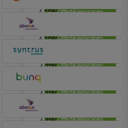
4,10%
Offerte aanvragen
lineair
Nationale-Nederlanden Bank
Nationale Nederlanden
4,10%
Offerte aanvragen
lineair
OBVION Hypotheken
Woon Hypotheek
4,11%
Offerte aanvragen
lineair
Syntrus
Basis
4,11%
Offerte aanvragen
lineair
Bunq
Easy Mortgage
4,11%
Offerte aanvragen
lineair
OBVION Hypotheken