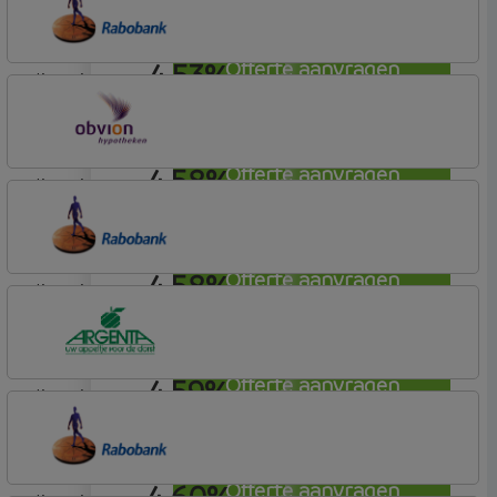
Profijt twaalf
4,53%
Offerte aanvragen
lineair
Rabobank Spaarbank
Basisvoorwaarden
4,58%
Offerte aanvragen
lineair
OBVION Hypotheken
Woon Hypotheek
4,58%
Offerte aanvragen
lineair
Rabobank Spaarbank
Plusvoorwaarden (Incl. Korting)
4,59%
Offerte aanvragen
lineair
Argenta
Hypotheek
4,60%
Offerte aanvragen