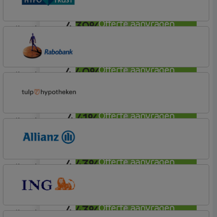
4,39%
Offerte aanvragen
lineair
Conneqt vh HypoTrust
Elan Plus
4,40%
Offerte aanvragen
lineair
Rabobank Spaarbank
Basisvoorwaarden (incl korting)
4,41%
Offerte aanvragen
lineair
Tulp Hypotheken
Tulp Riant Hypotheek
4,43%
Offerte aanvragen
lineair
Allianz Bank
Allianz
4,43%
Offerte aanvragen
lineair