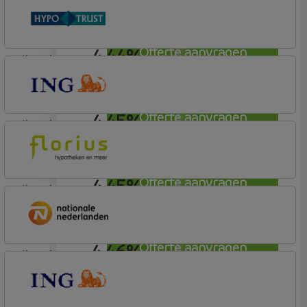
ING Bank
Basistarief
4,44%
Offerte aanvragen
lineair
Conneqt vh HypoTrust
Elan Plus
4,45%
Offerte aanvragen
lineair
ING Bank
Basistarief
4,45%
Offerte aanvragen
lineair
Florius
Profijt twaalf
4,46%
Offerte aanvragen
lineair
Nationale-Nederlanden Bank
Nationale Nederlanden