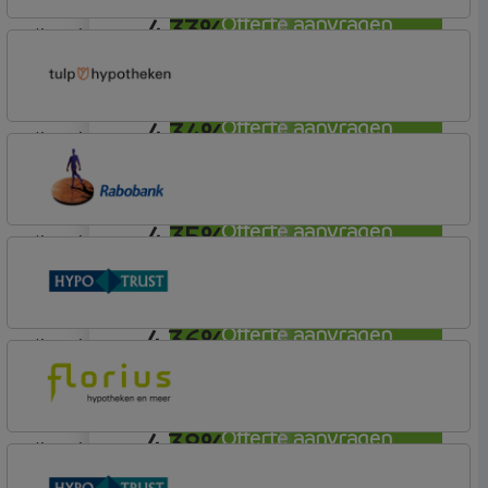
4,33%
Offerte aanvragen
lineair
ABN AMRO Bank
Budget
4,34%
Offerte aanvragen
lineair
Tulp Hypotheken
Tulp Compleet Hypotheken
4,35%
Offerte aanvragen
lineair
Rabobank Spaarbank
Basisvoorwaarden (incl korting)
4,36%
Offerte aanvragen
lineair
Conneqt vh HypoTrust
Elan Plus
4,38%
Offerte aanvragen
lineair
Florius
Profijt twaalf