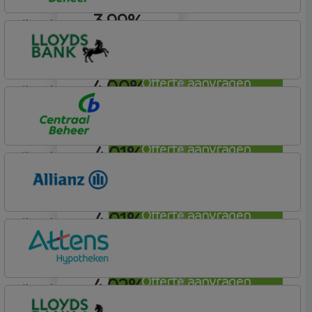
3,99%
lineair
Centraal Beheer
Leef Hypotheek
4,00%
Offerte aanvragen
lineair
Lloyds Bank
Hypotheek (1)
4,01%
Offerte aanvragen
lineair
Centraal Beheer
Leef Hypotheek
4,01%
Offerte aanvragen
lineair
Allianz Bank
Allianz
4,02%
Offerte aanvragen
lineair
Attens Hypotheken