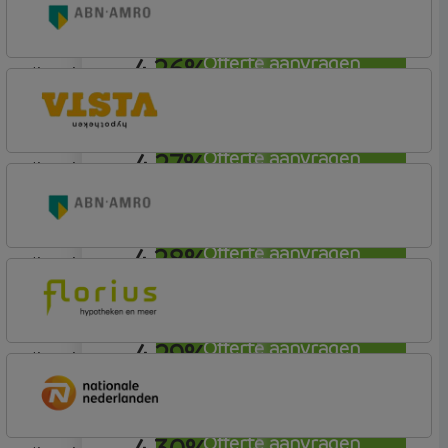
Woning (Incl. Korting)
4,26%
Offerte aanvragen
lineair
ABN AMRO Bank
Woning (Incl. Korting)
4,27%
Offerte aanvragen
lineair
Vista Hypotheken
4,28%
Offerte aanvragen
lineair
ABN AMRO Bank
Woning (Incl. Korting)
4,29%
Offerte aanvragen
lineair
Florius
Profijt drie + drie
Offerte aanvragen