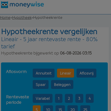
Home
»
Hypotheek
»
Hypotheekrente
Hypotheekrente vergelijken
Lineair - 5 jaar rentevaste rente - 80%
tarief
Hypotheekrente bijgewerkt op
06-08-2026 03:15
Aflosvorm
Annuiteit
Lineair
Aflosvrij
Spaar
Beleggen
Rentevaste
Variabel
1
2
3
4
periode
5
10
15
20
25