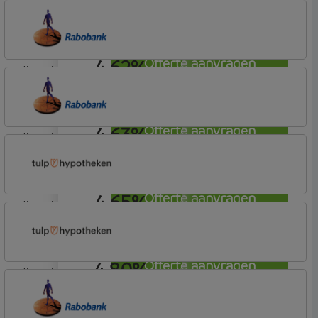
lineair
Rabobank Spaarbank
Basisvoorwaarden
4,62%
Offerte aanvragen
lineair
Rabobank Spaarbank
Plusvoorwaarden (Incl. Korting)
4,63%
Offerte aanvragen
lineair
Rabobank Spaarbank
Plusvoorwaarden
4,65%
Offerte aanvragen
lineair
Tulp Hypotheken
Tulp Riant Hypotheek
4,80%
Offerte aanvragen
lineair
Tulp Hypotheken
Tulp Riant Hypotheek