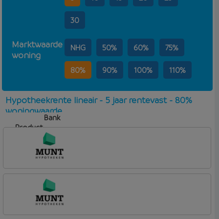
30
Marktwaarde
NHG
50%
60%
75%
woning
80%
90%
100%
110%
Hypotheekrente lineair - 5 jaar rentevast - 80%
woningwaarde
Bank
Product
Aflosvorm
Rente
Munt Hypotheken