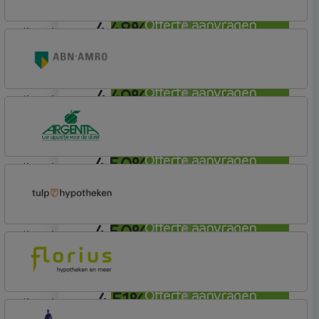
4,48%
Offerte aanvragen
lineair
ING Bank
Basistarief
4,49%
Offerte aanvragen
lineair
ABN AMRO Bank
Woning
4,50%
Offerte aanvragen
lineair
Argenta
Hypotheek
4,50%
Offerte aanvragen
lineair
Tulp Hypotheken
Tulp Riant Hypotheek
4,51%
Offerte aanvragen
lineair
Florius