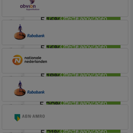
Profijt twaalf
5,16%
Offerte aanvragen
lineair
OBVION Hypotheken
Woon Hypotheek
5,16%
Offerte aanvragen
lineair
Rabobank Spaarbank
Plusvoorwaarden (Incl. Korting)
5,18%
Offerte aanvragen
lineair
Nationale-Nederlanden Bank
Nationale Nederlanden
5,20%
Offerte aanvragen
lineair
Rabobank Spaarbank
Basisvoorwaarden
5,21%
Offerte aanvragen