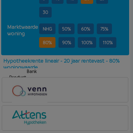
30
Marktwaarde
NHG
50%
60%
75%
woning
80%
90%
100%
110%
Hypotheekrente lineair - 20 jaar rentevast - 80%
woningwaarde
Bank
Product
Aflosvorm
Rente
Venn Hypotheken