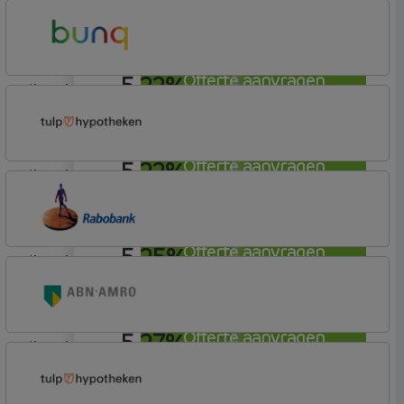
lineair
ABN AMRO Bank
Woning
5,22%
Offerte aanvragen
lineair
Bunq
Easy Mortgage
5,22%
Offerte aanvragen
lineair
Tulp Hypotheken
Tulp Riant Hypotheek
5,25%
Offerte aanvragen
lineair
Rabobank Spaarbank
Basisvoorwaarden
5,27%
Offerte aanvragen
lineair
ABN AMRO Bank
Woning