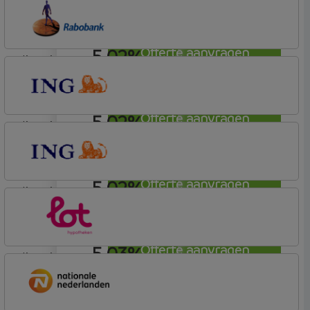
Lot Hypotheken
5,02%
Offerte aanvragen
lineair
Rabobank Spaarbank
Basisvoorwaarden (incl korting)
5,02%
Offerte aanvragen
lineair
ING Bank
Basistarief
5,02%
Offerte aanvragen
lineair
ING Bank
Basistarief
5,03%
Offerte aanvragen
lineair
Lot Hypotheken