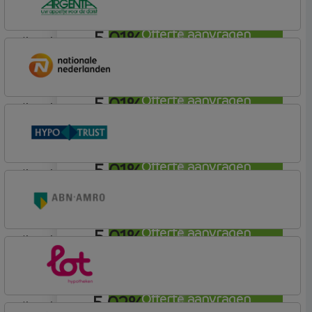
5,01%
Offerte aanvragen
lineair
Argenta
Hypotheek
5,01%
Offerte aanvragen
lineair
Nationale-Nederlanden Bank
Nationale Nederlanden
5,01%
Offerte aanvragen
lineair
Conneqt vh HypoTrust
Elan Plus
5,01%
Offerte aanvragen
lineair
ABN AMRO Bank
Woning (Incl. Korting)
5,02%
Offerte aanvragen
lineair