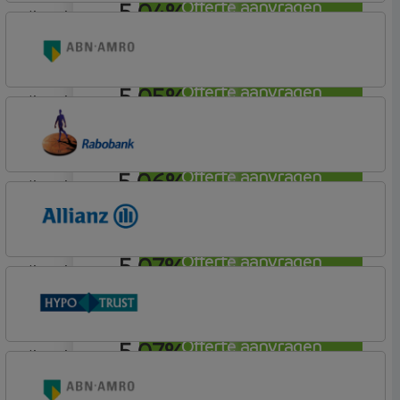
5,04%
Offerte aanvragen
lineair
Nationale-Nederlanden Bank
Nationale Nederlanden
5,05%
Offerte aanvragen
lineair
ABN AMRO Bank
Budget
5,06%
Offerte aanvragen
lineair
Rabobank Spaarbank
Basisvoorwaarden (incl korting)
5,07%
Offerte aanvragen
lineair
Allianz Bank
Allianz
5,07%
Offerte aanvragen
lineair
Conneqt vh HypoTrust
Elan Plus