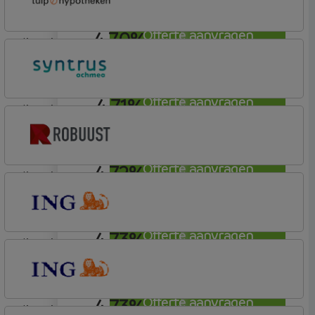
4,70%
Offerte aanvragen
lineair
Tulp Hypotheken
Tulp Compleet Hypotheken
4,71%
Offerte aanvragen
lineair
Syntrus
Basis
4,72%
Offerte aanvragen
lineair
Robuust Hypotheken
4,73%
Offerte aanvragen
lineair
ING Bank
Basis (Incl. Korting)
4,73%
Offerte aanvragen
lineair