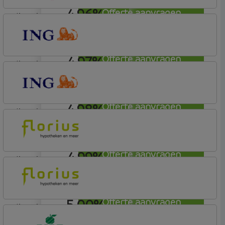
4,96%
Offerte aanvragen
lineair
Lot Hypotheken
4,97%
Offerte aanvragen
lineair
ING Bank
Basistarief
4,98%
Offerte aanvragen
lineair
ING Bank
Basistarief
4,99%
Offerte aanvragen
lineair
Florius
Profijt twaalf
5,00%
Offerte aanvragen
lineair
Florius
Profijt drie + drie