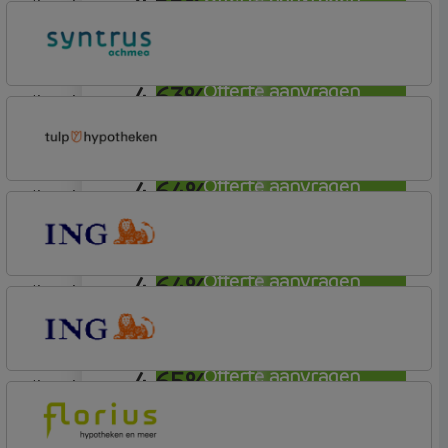
4,55%
lineair
Allianz Bank
Allianz
4,63%
Offerte aanvragen
lineair
Syntrus
Basis
4,64%
Offerte aanvragen
lineair
Tulp Hypotheken
Tulp Compleet Hypotheken
4,64%
Offerte aanvragen
lineair
ING Bank
Basis (Incl. Korting)
4,65%
Offerte aanvragen
lineair
ING Bank
Basis (Incl. Korting)