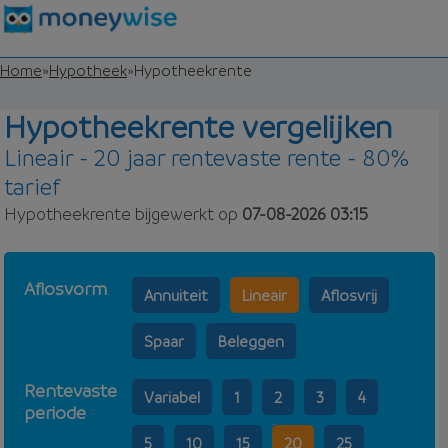
Home
»
Hypotheek
»
Hypotheekrente
Hypotheekrente vergelijken
Lineair - 20 jaar rentevaste rente - 80%
tarief
Hypotheekrente bijgewerkt op
07-08-2026 03:15
Aflosvorm
Annuiteit
Lineair
Aflosvrij
Spaar
Beleggen
Rentevaste
Variabel
1
2
3
4
periode
5
10
15
20
25