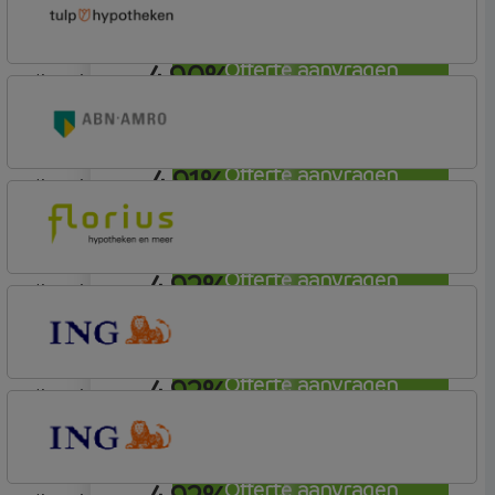
Tulp Riant Hypotheek
4,90%
Offerte aanvragen
lineair
Tulp Hypotheken
Tulp Compleet Hypotheken
4,91%
Offerte aanvragen
lineair
ABN AMRO Bank
Woning (Incl. Korting)
4,92%
Offerte aanvragen
lineair
Florius
Profijt twaalf
4,92%
Offerte aanvragen
lineair
ING Bank
Basistarief
Offerte aanvragen