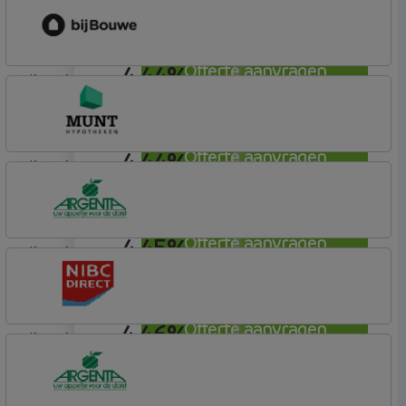
Vista Hypotheken
4,44%
Offerte aanvragen
lineair
bijBouwe
Vooruit Hypotheek
4,44%
Offerte aanvragen
lineair
Munt Hypotheken
4,45%
Offerte aanvragen
lineair
Argenta
Hypotheek
4,46%
Offerte aanvragen
lineair
NIBC Direct