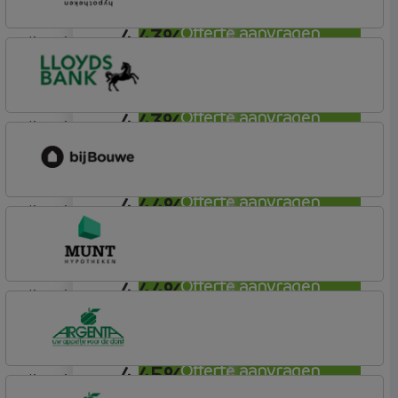
4,43%
Offerte aanvragen
lineair
Vista Hypotheken
4,43%
Offerte aanvragen
lineair
Lloyds Bank
Hypotheek (1)
4,44%
Offerte aanvragen
lineair
bijBouwe
Vooruit Hypotheek
4,44%
Offerte aanvragen
lineair
Munt Hypotheken
4,45%
Offerte aanvragen
lineair
Argenta