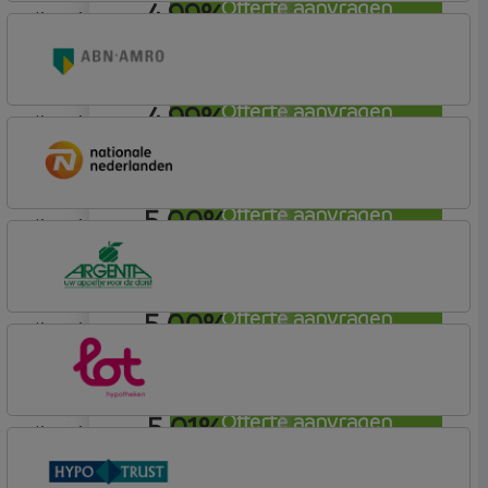
4,99%
Offerte aanvragen
lineair
ING Bank
Basistarief
4,99%
Offerte aanvragen
lineair
ABN AMRO Bank
Woning
5,00%
Offerte aanvragen
lineair
Nationale-Nederlanden Bank
Nationale Nederlanden
5,00%
Offerte aanvragen
lineair
Argenta
Hypotheek
5,01%
Offerte aanvragen
lineair
Lot Hypotheken