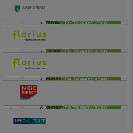
ING Bank
Basis (Incl. Korting)
4,78%
Offerte aanvragen
lineair
ABN AMRO Bank
Woning (Incl. Korting)
4,79%
Offerte aanvragen
lineair
Florius
Profijt twaalf
4,80%
Offerte aanvragen
lineair
Florius
Profijt twaalf
4,80%
Offerte aanvragen
lineair
NIBC Direct
NIBC Direct Extra