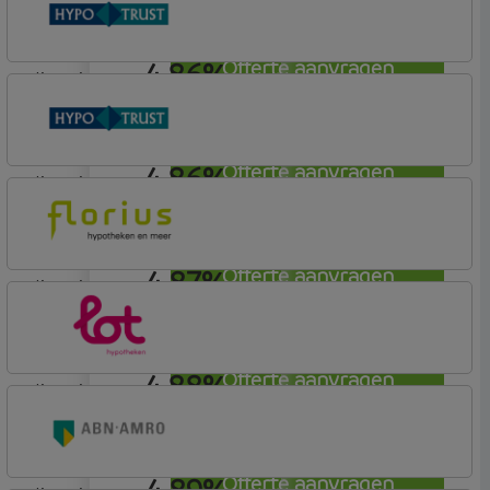
Tulp Riant Hypotheek
4,86%
Offerte aanvragen
lineair
Conneqt vh HypoTrust
Elan Plus
4,86%
Offerte aanvragen
lineair
Conneqt vh HypoTrust
Elan Plus
4,87%
Offerte aanvragen
lineair
Florius
Profijt twaalf
4,88%
Offerte aanvragen
lineair
Lot Hypotheken
4,89%
Offerte aanvragen