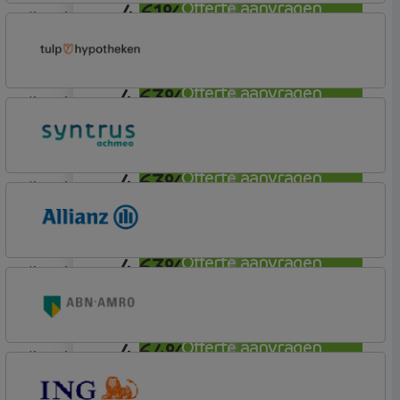
4,61%
Offerte aanvragen
lineair
Robuust Hypotheken
4,63%
Offerte aanvragen
lineair
Tulp Hypotheken
Tulp Riant Hypotheek
4,63%
Offerte aanvragen
lineair
Syntrus
Basis
4,63%
Offerte aanvragen
lineair
Allianz Bank
Allianz
4,64%
Offerte aanvragen
lineair
ABN AMRO Bank
Budget (Incl. Korting)