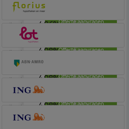
Florius
Profijt twaalf
Offerte aanvragen
4,96%
lineair
Florius
Profijt drie + drie
4,98%
Offerte aanvragen
lineair
Lot Hypotheken
4,98%
Offerte aanvragen
lineair
ABN AMRO Bank
Woning (Incl. Korting)
4,98%
Offerte aanvragen
lineair
ING Bank
Basistarief