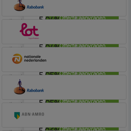
Basistarief
5,04%
Offerte aanvragen
lineair
Rabobank Spaarbank
Plusvoorwaarden (Incl. Korting)
5,04%
Offerte aanvragen
lineair
Lot Hypotheken
5,05%
Offerte aanvragen
lineair
Nationale-Nederlanden Bank
Nationale Nederlanden
5,05%
Offerte aanvragen
lineair
Rabobank Spaarbank
Basisvoorwaarden (incl korting)
5,06%
Offerte aanvragen