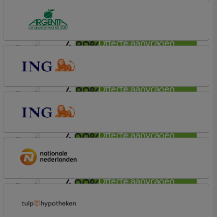
lineair
ABN AMRO Bank
Woning (Incl. Korting)
4,89%
Offerte aanvragen
lineair
Argenta
Hypotheek
4,89%
Offerte aanvragen
lineair
ING Bank
Basistarief
4,90%
Offerte aanvragen
lineair
ING Bank
Basistarief
4,90%
Offerte aanvragen
lineair
Nationale-Nederlanden Bank
Nationale Nederlanden