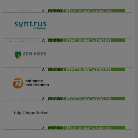
4,83%
Offerte aanvragen
lineair
ABN AMRO Bank
Budget (Incl. Korting)
4,83%
Offerte aanvragen
lineair
Syntrus
Basis
4,84%
Offerte aanvragen
lineair
ABN AMRO Bank
Budget
4,84%
Offerte aanvragen
lineair
Nationale-Nederlanden Bank
Nationale Nederlanden
4,85%
Offerte aanvragen
lineair
Tulp Hypotheken