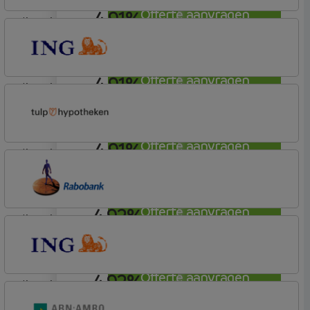
4,91%
Offerte aanvragen
lineair
Tulp Hypotheken
Tulp Riant Hypotheek
4,91%
Offerte aanvragen
lineair
ING Bank
Basistarief
4,91%
Offerte aanvragen
lineair
Tulp Hypotheken
Tulp Compleet Hypotheken
4,92%
Offerte aanvragen
lineair
Rabobank Spaarbank
Basisvoorwaarden (incl korting)
4,92%
Offerte aanvragen
lineair
ING Bank
Basistarief