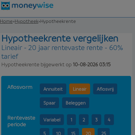
Home
»
Hypotheek
»
Hypotheekrente
Hypotheekrente vergelijken
Lineair - 20 jaar rentevaste rente - 60%
tarief
Hypotheekrente bijgewerkt op
10-08-2026 03:15
Aflosvorm
Annuiteit
Lineair
Aflosvrij
Spaar
Beleggen
Rentevaste
Variabel
1
2
3
4
periode
5
10
15
20
25