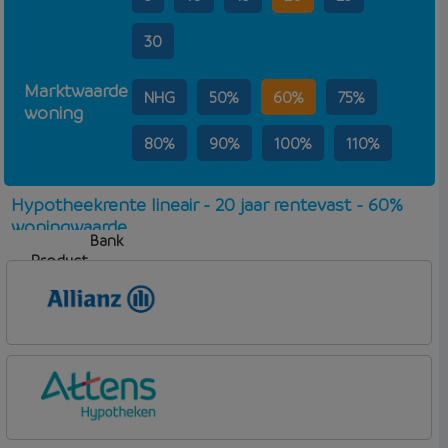
30
Marktwaarde
NHG
50%
60%
75%
woning
80%
90%
100%
110%
Hypotheekrente lineair - 20 jaar rentevast - 60%
woningwaarde
Bank
Product
Aflosvorm
Rente
Allianz Bank
Allianz