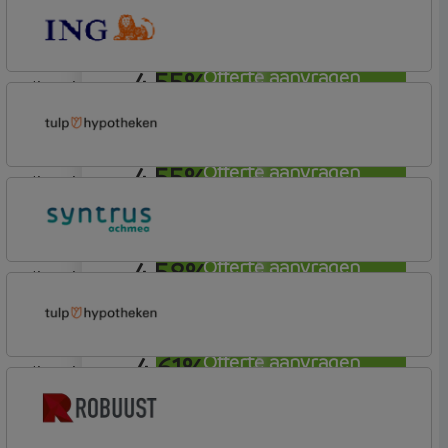
Bunq
Easy Mortgage
4,55%
Offerte aanvragen
lineair
ING Bank
Basis (Incl. Korting)
4,55%
Offerte aanvragen
lineair
Tulp Hypotheken
Tulp Compleet Hypotheken
4,58%
Offerte aanvragen
lineair
Syntrus
Basis
4,61%
Offerte aanvragen
lineair
Tulp Hypotheken
Tulp Compleet Hypotheken