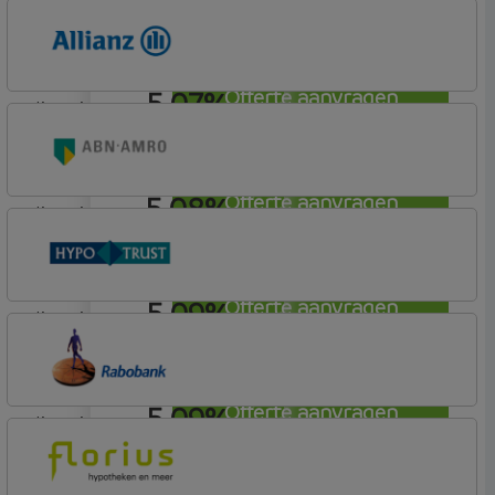
lineair
ABN AMRO Bank
Woning (Incl. Korting)
5,07%
Offerte aanvragen
lineair
Allianz Bank
Allianz
5,08%
Offerte aanvragen
lineair
ABN AMRO Bank
Woning
5,09%
Offerte aanvragen
lineair
Conneqt vh HypoTrust
Elan Plus
5,09%
Offerte aanvragen
lineair
Rabobank Spaarbank
Basisvoorwaarden