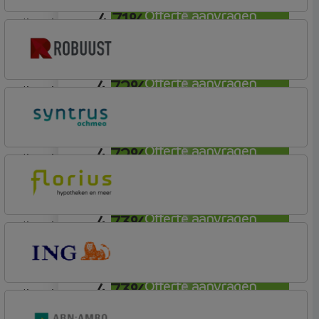
4,71%
Offerte aanvragen
lineair
Robuust Hypotheken
4,72%
Offerte aanvragen
lineair
Robuust Hypotheken
4,72%
Offerte aanvragen
lineair
Syntrus
Basis
4,73%
Offerte aanvragen
lineair
Florius
Profijt drie + drie
4,73%
Offerte aanvragen
lineair
ING Bank
Basis (Incl. Korting)