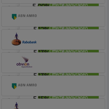
5,09%
Offerte aanvragen
lineair
Florius
Profijt twaalf
5,12%
Offerte aanvragen
lineair
ABN AMRO Bank
Budget
5,13%
Offerte aanvragen
lineair
Rabobank Spaarbank
Plusvoorwaarden (Incl. Korting)
5,13%
Offerte aanvragen
lineair
OBVION Hypotheken
Woon Hypotheek
5,15%
Offerte aanvragen
lineair
ABN AMRO Bank
Woning