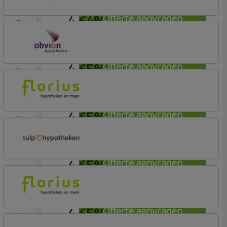
4,64%
Offerte aanvragen
lineair
ING Bank
Basis (Incl. Korting)
4,65%
Offerte aanvragen
lineair
OBVION Hypotheken
Woon Hypotheek
4,65%
Offerte aanvragen
lineair
Florius
Profijt drie + drie
4,65%
Offerte aanvragen
lineair
Tulp Hypotheken
Tulp Compleet Hypotheken
4,65%
Offerte aanvragen
lineair
Florius