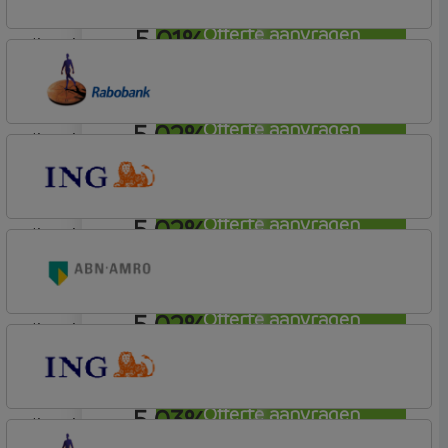
5,01%
Offerte aanvragen
lineair
Conneqt vh HypoTrust
Elan Plus
5,02%
Offerte aanvragen
lineair
Rabobank Spaarbank
Basisvoorwaarden (incl korting)
5,02%
Offerte aanvragen
lineair
ING Bank
Basistarief
5,02%
Offerte aanvragen
lineair
ABN AMRO Bank
Budget
5,03%
Offerte aanvragen
lineair
ING Bank