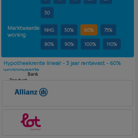
30
Marktwaarde
NHG
50%
60%
75%
woning
80%
90%
100%
110%
Hypotheekrente lineair - 3 jaar rentevast - 60%
woningwaarde
Bank
Product
Aflosvorm
Rente
Allianz Bank
Allianz