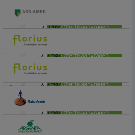
lineair
Conneqt vh HypoTrust
Elan Plus
4,41%
Offerte aanvragen
lineair
ABN AMRO Bank
Woning
4,42%
Offerte aanvragen
lineair
Florius
Profijt drie + drie
4,42%
Offerte aanvragen
lineair
Florius
Profijt twaalf
4,42%
Offerte aanvragen
lineair
Rabobank Spaarbank
Basisvoorwaarden