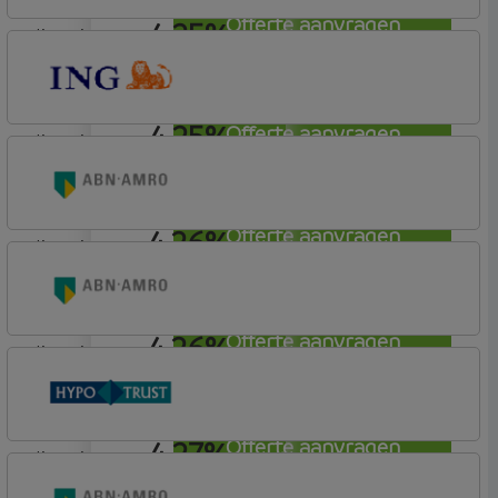
Offerte aanvragen
4,25%
lineair
Florius
Profijt twaalf
4,25%
Offerte aanvragen
lineair
ING Bank
Basistarief
4,26%
Offerte aanvragen
lineair
ABN AMRO Bank
Woning (Incl. Korting)
4,26%
Offerte aanvragen
lineair
ABN AMRO Bank
Budget
4,27%
Offerte aanvragen
lineair
Conneqt vh HypoTrust
Elan Plus