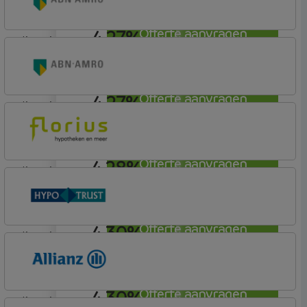
4,27%
Offerte aanvragen
lineair
ABN AMRO Bank
Woning (Incl. Korting)
4,27%
Offerte aanvragen
lineair
ABN AMRO Bank
Woning (Incl. Korting)
4,28%
Offerte aanvragen
lineair
Florius
Profijt drie + drie
4,30%
Offerte aanvragen
lineair
Conneqt vh HypoTrust
Elan Plus
4,30%
Offerte aanvragen
lineair