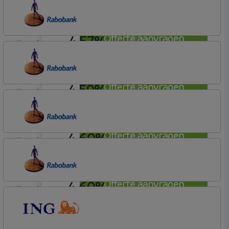
OBVION Hypotheken
Woon Hypotheek
4,57%
Offerte aanvragen
lineair
Rabobank Spaarbank
Basisvoorwaarden
4,59%
Offerte aanvragen
lineair
Rabobank Spaarbank
Plusvoorwaarden
4,60%
Offerte aanvragen
lineair
Rabobank Spaarbank
Plusvoorwaarden
4,60%
Offerte aanvragen
lineair
Rabobank Spaarbank
Plusvoorwaarden