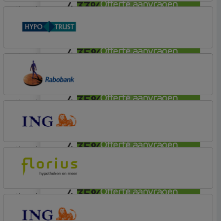
4,33%
Offerte aanvragen
lineair
ABN AMRO Bank
Budget
4,35%
Offerte aanvragen
lineair
Conneqt vh HypoTrust
Elan Plus
4,35%
Offerte aanvragen
lineair
Rabobank Spaarbank
Basisvoorwaarden (incl korting)
4,35%
Offerte aanvragen
lineair
ING Bank
Basistarief
4,35%
Offerte aanvragen
lineair
Florius
Profijt twaalf