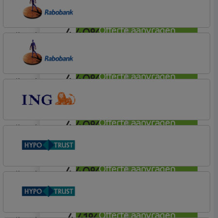
Profijt twaalf
4,40%
Offerte aanvragen
lineair
Rabobank Spaarbank
Plusvoorwaarden (Incl. Korting)
4,40%
Offerte aanvragen
lineair
Rabobank Spaarbank
Basisvoorwaarden (incl korting)
4,40%
Offerte aanvragen
lineair
ING Bank
Basistarief
4,40%
Offerte aanvragen
lineair
Conneqt vh HypoTrust
Elan Plus
4,41%
Offerte aanvragen