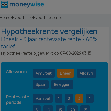
Home
»
Hypotheek
»
Hypotheekrente
Hypotheekrente vergelijken
Lineair - 3 jaar rentevaste rente - 60%
tarief
Hypotheekrente bijgewerkt op
07-08-2026 03:15
Aflosvorm
Annuiteit
Lineair
Aflosvrij
Spaar
Beleggen
Rentevaste
Variabel
1
2
3
4
periode
5
10
15
20
25