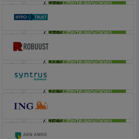
4,13%
Offerte aanvragen
lineair
ING Bank
Basis (Incl. Korting)
4,13%
Offerte aanvragen
lineair
Conneqt vh HypoTrust
Vrij Leven Hypotheek
4,14%
Offerte aanvragen
lineair
Robuust Hypotheken
4,14%
Offerte aanvragen
lineair
Syntrus
Basis
4,15%
Offerte aanvragen
lineair
ING Bank
Basis (Incl. Korting)