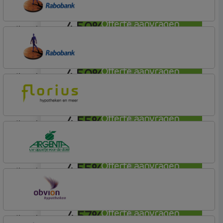
4,50%
Offerte aanvragen
lineair
Rabobank Spaarbank
Plusvoorwaarden (Incl. Korting)
4,50%
Offerte aanvragen
lineair
Rabobank Spaarbank
Basisvoorwaarden
4,55%
Offerte aanvragen
lineair
Florius
Profijt twaalf
4,55%
Offerte aanvragen
lineair
Argenta
Hypotheek
4,57%
Offerte aanvragen
lineair