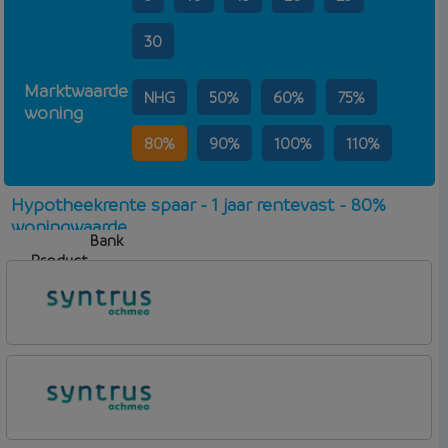
30
Marktwaarde
NHG
50%
60%
75%
woning
80%
90%
100%
110%
Hypotheekrente spaar - 1 jaar rentevast - 80%
woningwaarde
Bank
Product
Aflosvorm
Rente
Syntrus
Basis