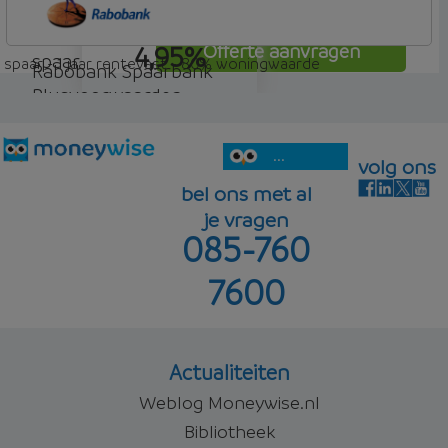
Woon Hypotheek
4,95%
Offerte aanvragen
spaar
spaar - 1 jaar rentevast - 80% woningwaarde
Rabobank Spaarbank
Plusvoorwaarden
4,98%
Offerte aanvragen
spaar
...
volg ons
bel ons met al
je vragen
085-760
5,00%
Offerte aanvragen
7600
Offerte aanvragen
Actualiteiten
Weblog Moneywise.nl
Bibliotheek