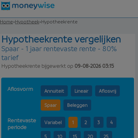
Home
»
Hypotheek
»
Hypotheekrente
Hypotheekrente vergelijken
Spaar - 1 jaar rentevaste rente - 80%
tarief
Hypotheekrente bijgewerkt op
09-08-2026 03:15
Aflosvorm
Annuiteit
Lineair
Aflosvrij
Spaar
Beleggen
Rentevaste
Variabel
1
2
3
4
periode
5
10
15
20
25