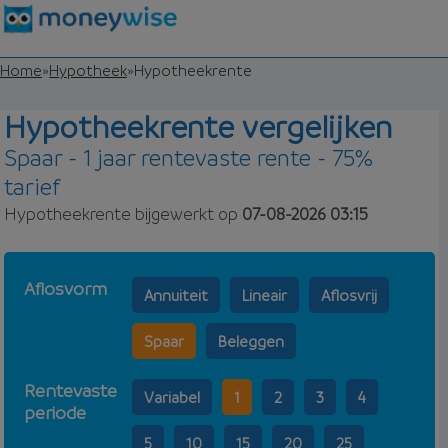
Home
»
Hypotheek
»
Hypotheekrente
Hypotheekrente vergelijken
Spaar - 1 jaar rentevaste rente - 75%
tarief
Hypotheekrente bijgewerkt op
07-08-2026 03:15
Aflosvorm
Annuiteit
Lineair
Aflosvrij
Spaar
Beleggen
Rentevaste
Variabel
1
2
3
4
periode
5
10
15
20
25