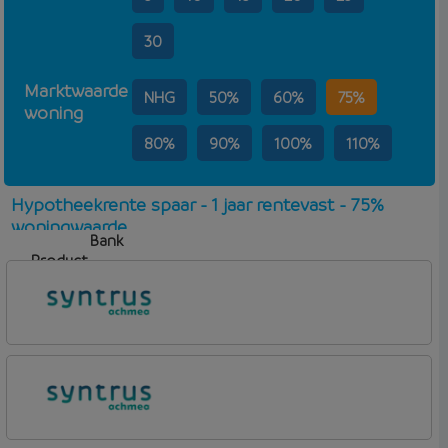
30
Marktwaarde
NHG
50%
60%
75%
woning
80%
90%
100%
110%
Hypotheekrente spaar - 1 jaar rentevast - 75%
woningwaarde
Bank
Product
Aflosvorm
Rente
Syntrus
Basis