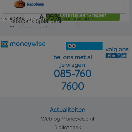
Woon Hypotheek
4,95%
Offerte aanvragen
spaar
spaar - 1 jaar rentevast - 75% woningwaarde
Rabobank Spaarbank
Plusvoorwaarden
4,98%
Offerte aanvragen
spaar
...
volg ons
bel ons met al
je vragen
085-760
5,00%
Offerte aanvragen
7600
Offerte aanvragen
Actualiteiten
Weblog Moneywise.nl
Bibliotheek