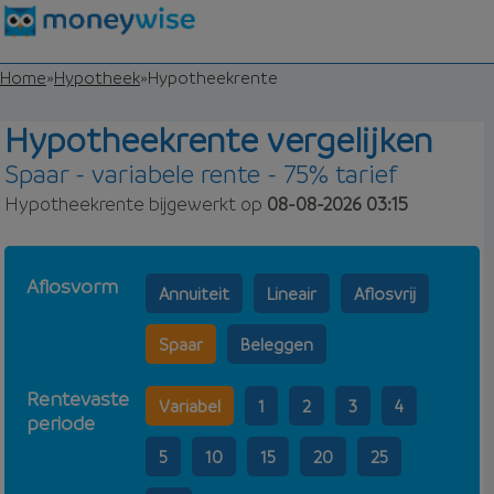
Home
»
Hypotheek
»
Hypotheekrente
Hypotheekrente vergelijken
Spaar - variabele rente - 75% tarief
Hypotheekrente bijgewerkt op
08-08-2026 03:15
Aflosvorm
Annuiteit
Lineair
Aflosvrij
Spaar
Beleggen
Rentevaste
Variabel
1
2
3
4
periode
5
10
15
20
25