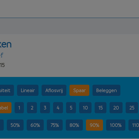
ken
f
15
iteit
Lineair
Aflosvrij
Spaar
Beleggen
abel
1
2
3
4
5
10
15
20
25
50%
60%
75%
80%
90%
100%
11