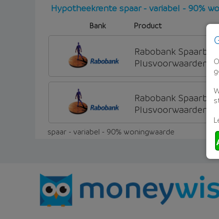
Hypotheekrente spaar - variabel - 90% w
Bank
Product
G
Rabobank Spaarban
O
Plusvoorwaarden (Inc
g
W
Rabobank Spaarban
s
Plusvoorwaarden
L
spaar - variabel - 90% woningwaarde