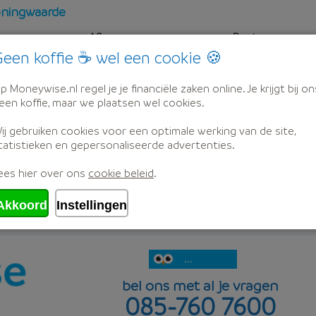
oningwaarde
Aflosvorm
Rente
een koffie ☕ wel een cookie 🍪
k
spaar
4,09%
p Moneywise.nl regel je je financiële zaken online. Je krijgt bij on
l. Korting)
een koffie, maar we plaatsen wel cookies.
ij gebruiken cookies voor een optimale werking van de site,
k
spaar
4,09%
tatistieken en gepersonaliseerde advertenties.
ees hier over ons
cookie beleid
.
Akkoord
Instellingen
...
bel ons met al je vragen
085-760 7600