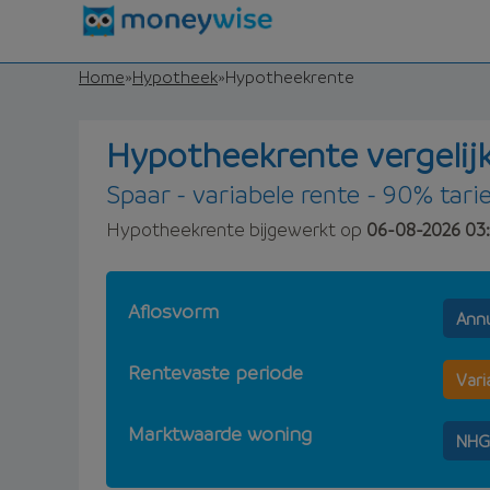
Home
»
Hypotheek
»
Hypotheekrente
Hypotheekrente vergelij
Spaar - variabele rente - 90% tarie
Hypotheekrente bijgewerkt op
06-08-2026 03:
Aflosvorm
Annu
Rentevaste periode
Vari
Marktwaarde woning
NHG