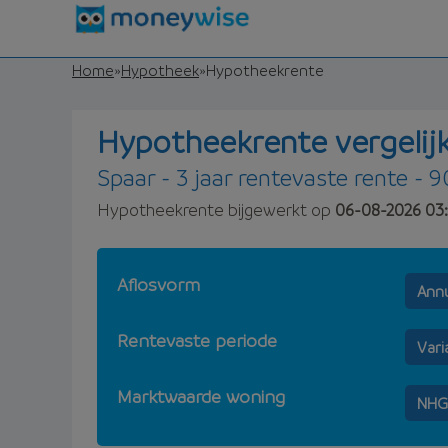
Home
»
Hypotheek
»
Hypotheekrente
Hypotheekrente vergelij
Spaar - 3 jaar rentevaste rente - 9
Hypotheekrente bijgewerkt op
06-08-2026 03:
Aflosvorm
Annu
Rentevaste periode
Vari
Marktwaarde woning
NHG