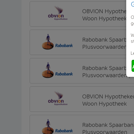
G
OBVION Hypotheke
O
Woon Hypotheek
g
W
Rabobank Spaarban
s
Plusvoorwaarden (Inc
L
Rabobank Spaarban
Plusvoorwaarden (Inc
OBVION Hypotheke
Woon Hypotheek
Rabobank Spaarban
Plusvoorwaarden