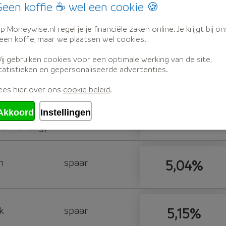
een koffie ☕ wel een cookie 🍪
n
spaar
4,57%
p Moneywise.nl regel je je financiële zaken online. Je krijgt bij on
een koffie, maar we plaatsen wel cookies.
ij gebruiken cookies voor een optimale werking van de site,
k
spaar
4,95%
tatistieken en gepersonaliseerde advertenties.
l. Korting)
ees hier over ons
cookie beleid
.
Akkoord
Instellingen
k
spaar
5,00%
l. Korting)
n
spaar
5,04%
k
spaar
5,15%