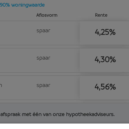
 - 90% woningwaarde
Aflosvorm
Rente
spaar
4,25%
spaar
4,30%
n
spaar
4,56%
d afspraak met één van onze hypotheekadviseurs.