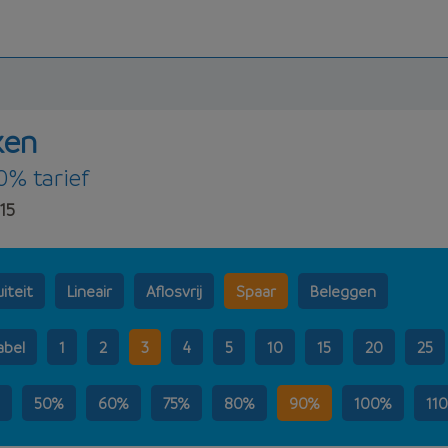
ken
0% tarief
15
iteit
Lineair
Aflosvrij
Spaar
Beleggen
abel
1
2
3
4
5
10
15
20
25
50%
60%
75%
80%
90%
100%
11