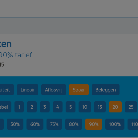
ken
 90% tarief
15
iteit
Lineair
Aflosvrij
Spaar
Beleggen
abel
1
2
3
4
5
10
15
20
25
50%
60%
75%
80%
90%
100%
11