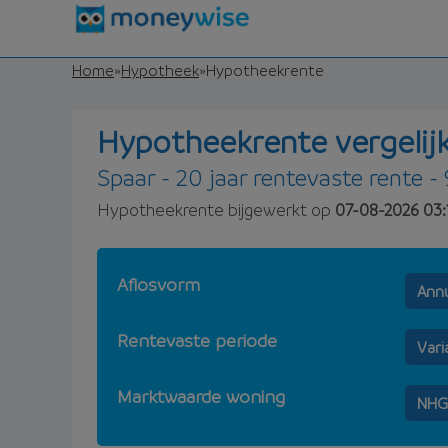
Home
»
Hypotheek
»
Hypotheekrente
Hypotheekrente vergelij
Spaar - 20 jaar rentevaste rente -
Hypotheekrente bijgewerkt op
07-08-2026 03:
Aflosvorm
Annu
Rentevaste periode
Vari
Marktwaarde woning
NHG