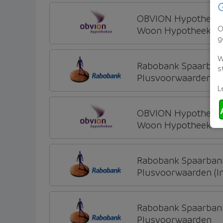
G
OBVION Hypotheke
O
Woon Hypotheek
g
W
Rabobank Spaarban
s
Plusvoorwaarden (Inc
L
OBVION Hypotheke
Woon Hypotheek
Rabobank Spaarban
Plusvoorwaarden (Inc
Rabobank Spaarban
Plusvoorwaarden