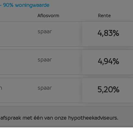
t - 90% woningwaarde
Aflosvorm
Rente
spaar
4,83%
spaar
4,94%
n
spaar
5,20%
d afspraak met één van onze hypotheekadviseurs.