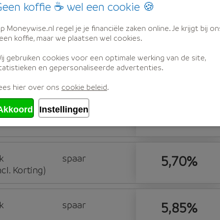
een koffie ☕ wel een cookie 🍪
n
spaar
5,21%
p Moneywise.nl regel je je financiële zaken online. Je krijgt bij on
een koffie, maar we plaatsen wel cookies.
ij gebruiken cookies voor een optimale werking van de site,
k
spaar
5,65%
tatistieken en gepersonaliseerde advertenties.
l. Korting)
ees hier over ons
cookie beleid
.
Akkoord
Instellingen
n
spaar
5,68%
k
spaar
5,70%
l. Korting)
k
spaar
5,85%