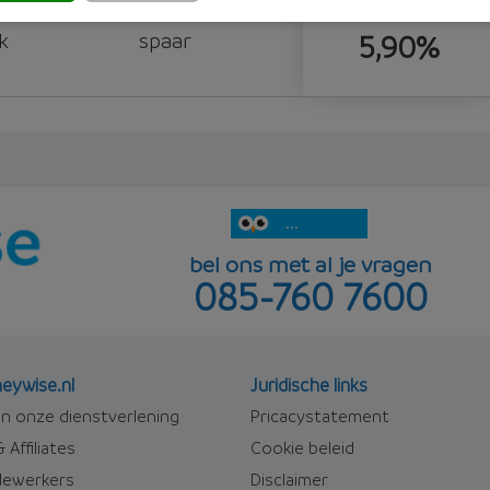
k
spaar
5,90%
...
bel ons met al je vragen
085-760 7600
eywise.nl
Juridische links
n onze dienstverlening
Pricacystatement
 Affiliates
Cookie beleid
ewerkers
Disclaimer