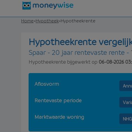
Home
»
Hypotheek
»
Hypotheekrente
Hypotheekrente vergelij
Spaar - 20 jaar rentevaste rente - 
Hypotheekrente bijgewerkt op
06-08-2026 03:
Aflosvorm
Annu
Rentevaste periode
Vari
Marktwaarde woning
NHG