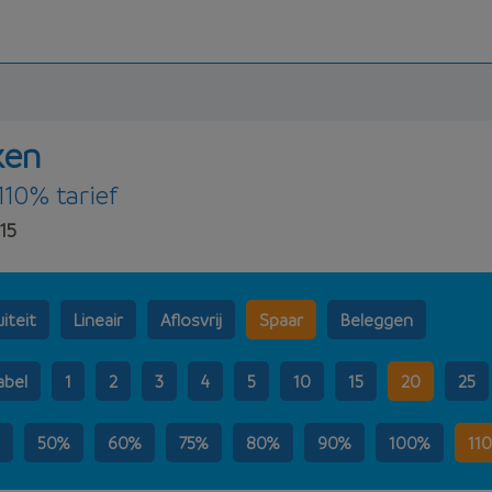
ken
110% tarief
15
iteit
Lineair
Aflosvrij
Spaar
Beleggen
abel
1
2
3
4
5
10
15
20
25
50%
60%
75%
80%
90%
100%
11