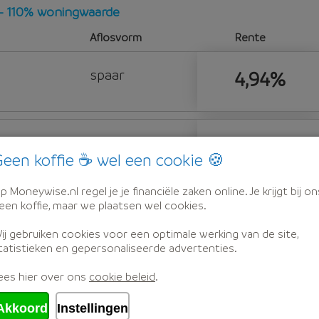
 - 110% woningwaarde
Aflosvorm
Rente
spaar
4,94%
n
spaar
5,68%
een koffie ☕ wel een cookie 🍪
p Moneywise.nl regel je je financiële zaken online. Je krijgt bij on
een koffie, maar we plaatsen wel cookies.
k
spaar
5,70%
l. Korting)
ij gebruiken cookies voor een optimale werking van de site,
tatistieken en gepersonaliseerde advertenties.
ees hier over ons
cookie beleid
.
d afspraak met één van onze hypotheekadviseurs.
Akkoord
Instellingen