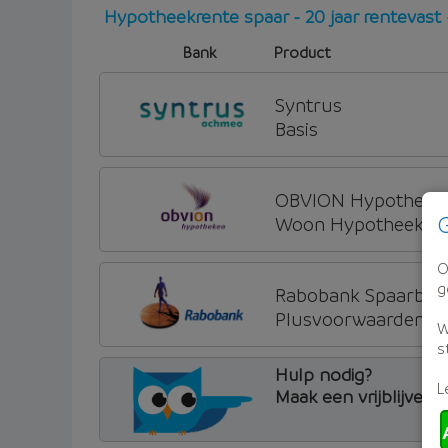
Hypotheekrente spaar - 20 jaar rentevast
Bank
Product
Syntrus
Basis
OBVION Hypotheke
G
Woon Hypotheek
O
g
Rabobank Spaarban
Plusvoorwaarden (Inc
W
s
Hulp nodig?
L
Maak een vrijblijven