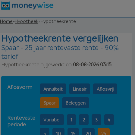
Home
»
Hypotheek
»
Hypotheekrente
Hypotheekrente vergelijken
Spaar - 25 jaar rentevaste rente - 90%
tarief
Hypotheekrente bijgewerkt op
08-08-2026 03:15
Aflosvorm
Annuiteit
Lineair
Aflosvrij
Spaar
Beleggen
Rentevaste
Variabel
1
2
3
4
periode
5
10
15
20
25