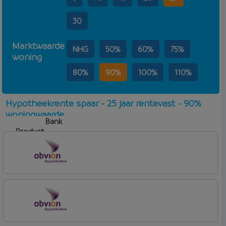
30
Marktwaarde
NHG
50%
60%
75%
woning
80%
90%
100%
110%
Hypotheekrente spaar - 25 jaar rentevast - 90%
woningwaarde
Bank
Product
Aflosvorm
Rente
OBVION Hypotheken
Woon Hypotheek