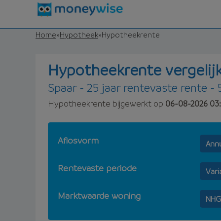
Home
»
Hypotheek
»
Hypotheekrente
Hypotheekrente vergelij
Spaar - 25 jaar rentevaste rente - 
Hypotheekrente bijgewerkt op
06-08-2026 03:
Aflosvorm
Annu
Rentevaste periode
Vari
Marktwaarde woning
NHG