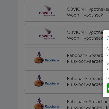
OBVION Hypotheke
Woon Hypotheek
OBVION Hypotheke
G
Woon Hypotheek
O
g
Rabobank Spaarban
Plusvoorwaarden (Inc
W
s
L
Rabobank Spaarban
Plusvoorwaarden (Inc
Rabobank Spaarban
Plusvoorwaarden (Inc