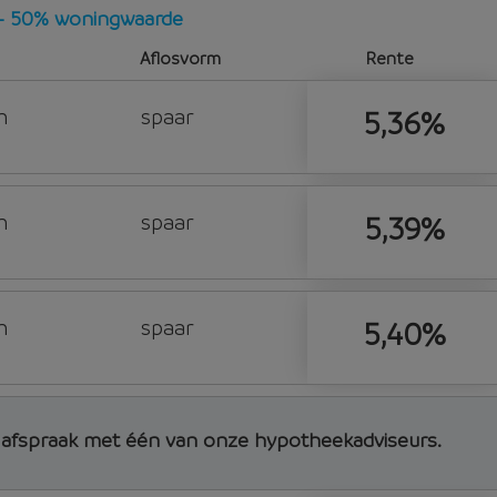
t - 50% woningwaarde
Aflosvorm
Rente
n
spaar
5,36%
n
spaar
5,39%
n
spaar
5,40%
d afspraak met één van onze hypotheekadviseurs.