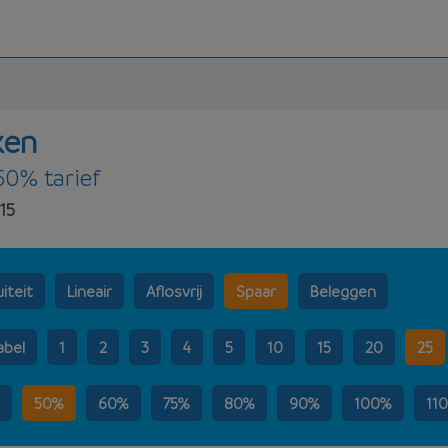
ken
50% tarief
15
iteit
Lineair
Aflosvrij
Spaar
Beleggen
abel
1
2
3
4
5
10
15
20
25
50%
60%
75%
80%
90%
100%
11