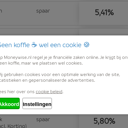
n
spaar
5,41%
n
spaar
5,42%
een koffie ☕ wel een cookie 🍪
p Moneywise.nl regel je je financiële zaken online. Je krijgt bij on
een koffie, maar we plaatsen wel cookies.
k
spaar
5,65%
l. Korting)
ij gebruiken cookies voor een optimale werking van de site,
tatistieken en gepersonaliseerde advertenties.
ees hier over ons
cookie beleid
.
k
spaar
5,75%
l. Korting)
Akkoord
Instellingen
k
spaar
5,80%
l. Korting)