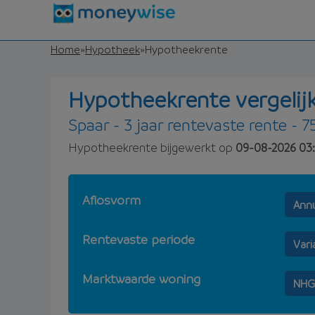
Home
»
Hypotheek
»
Hypotheekrente
Hypotheekrente vergelij
Spaar - 3 jaar rentevaste rente - 7
Hypotheekrente bijgewerkt op
09-08-2026 03:
Aflosvorm
Annu
Rentevaste periode
Vari
Marktwaarde woning
NHG