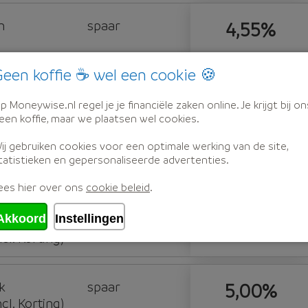
n
spaar
4,55%
een koffie ☕ wel een cookie 🍪
n
spaar
4,56%
p Moneywise.nl regel je je financiële zaken online. Je krijgt bij on
een koffie, maar we plaatsen wel cookies.
ij gebruiken cookies voor een optimale werking van de site,
n
spaar
4,57%
tatistieken en gepersonaliseerde advertenties.
ees hier over ons
cookie beleid
.
Akkoord
Instellingen
k
spaar
4,95%
l. Korting)
k
spaar
5,00%
l. Korting)