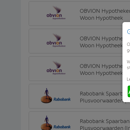
OBVION Hypotheke
Woon Hypotheek
G
OBVION Hypotheke
O
Woon Hypotheek
g
W
OBVION Hypotheke
s
Woon Hypotheek
L
Rabobank Spaarban
Plusvoorwaarden (Inc
Rabobank Spaarban
Plusvoorwaarden (Inc