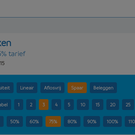
ken
5% tarief
15
iteit
Lineair
Aflosvrij
Spaar
Beleggen
abel
1
2
3
4
5
10
15
20
25
50%
60%
75%
80%
90%
100%
11