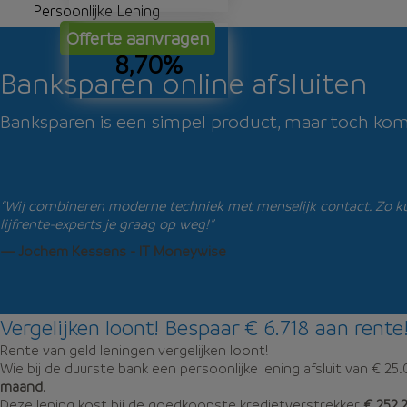
Persoonlijke Lening
Offerte aanvragen
8,70%
Banksparen online afsluiten
Banksparen is een simpel product, maar toch komen 
“Wij combineren moderne techniek met menselijk contact. Zo kun
lijfrente-experts je graag op weg!”
— Jochem Kessens - IT Moneywise
Vergelijken loont! Bespaar € 6.718 aan rente
Rente van geld leningen vergelijken loont!
Wie bij de duurste bank een persoonlijke lening afsluit van € 25
maand
.
Deze lening kost bij de goedkoopste kredietverstrekker
€ 252,