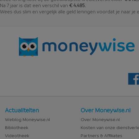
Na 7 jaar is dat een verschil van
€ 4.485
.
Wees dus slim en vergelijk alle geld leningen voordat je naar je 
Nieuws
Over
Actualiteiten
Over Moneywise.nl
en
Moneywise
Weblog Moneywise.nl
Over Moneywise.nl
media
Bibliotheek
Kosten van onze dienstverl
Videotheek
Partners & Affiliates