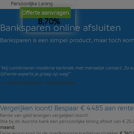
Persoonlijke Lening
Offerte aanvragen
8,70%
Banksparen online afsluiten
Banksparen is een simpel product, maar toch komen 
“Wij combineren moderne techniek met menselijk contact. Zo kun
lijfrente-experts je graag op weg!”
— Jochem Kessens - IT Moneywise
Vergelijken loont! Bespaar € 4.485 aan rente
Rente van geld leningen vergelijken loont!
Wie bij de duurste bank een persoonlijke lening afsluit van € 25
maand
.
Deze lening kost bij de goedkoopste kredietverstrekker
€ 340,