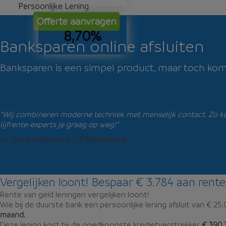
Persoonlijke Lening
Offerte aanvragen
8,70%
Banksparen online afsluiten
Banksparen is een simpel product, maar toch komen 
“Wij combineren moderne techniek met menselijk contact. Zo kun
lijfrente-experts je graag op weg!”
— Jochem Kessens - IT Moneywise
Vergelijken loont! Bespaar € 3.784 aan rente
Rente van geld leningen vergelijken loont!
Wie bij de duurste bank een persoonlijke lening afsluit van € 25
maand
.
Deze lening kost bij de goedkoopste kredietverstrekker
€ 390,