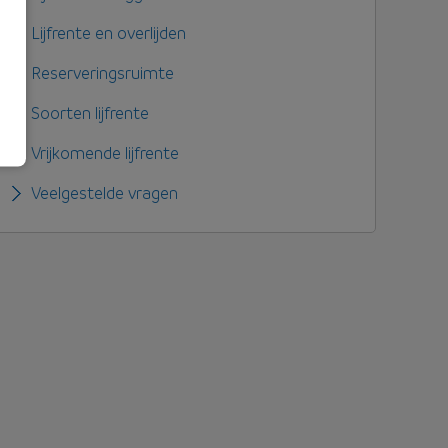
Lijfrente en overlijden
Reserveringsruimte
Soorten lijfrente
Vrijkomende lijfrente
Veelgestelde vragen