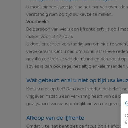
U moet binnen twee jaar na het jaar van overlijden
verstandig ruim op tijd uw keuze te maken.
Voorbeeld:
De persoon van wie u een lijfrente erft is op 1 ma
maken vóór 31-12-2023.
U doet er echter verstandig aan om niet te wachte
verzekeraars kunt u dan om administratieve reden 
gevallen de eerste van de maand en dan zou u op 1
advies is dan ook regel het altijd enkele maanden
Wat gebeurt er al u niet op tijd uw keu
Kiest u niet op tijd? Dan overtreedt u de belastin
vrijgeven nadat u een verklaring heeft van de bel
G
gevrijwaard van aansprakelijkheid van de gevolgen
O
Afkoop van de lijfrente
g
Omdat u te laat bent ziet de fiscus dit als afkoop