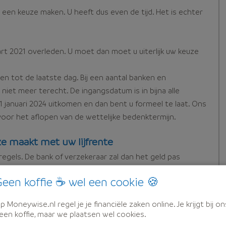
 een keuze maken. U heeft dus even de tijd. Het is echter
art 2021 overleden. U moet dan moet u uiterlijk uw keuze
n tot de laatste dag. Bij een aantal banken en
niet meer terecht. De ingangsdatum is in bijna alle
 januari 2024 uitkomen en dan bent u formeel te laat. Ons
 voor het aflopen van de wettelijke bedenktermijn.
ze maakt met uw lijfrente
gregels. De bank of verzekeraar zal dan het geld pas
astingdienst waarin de bank of verzekeraar wordt
een koffie ☕ wel een cookie 🍪
 van uw overtreding.
p Moneywise.nl regel je je financiële zaken online. Je krijgt bij on
een koffie, maar we plaatsen wel cookies.
 en moet u in een keer alle belasting betalen. Daarboven op