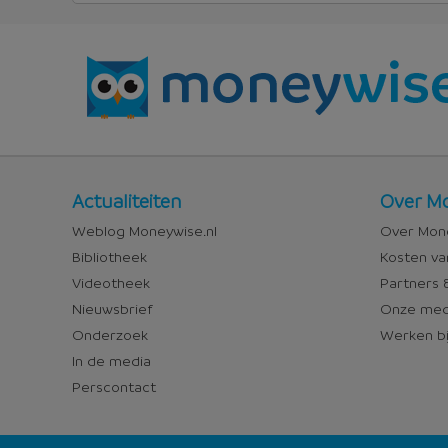
Nieuws
Over
Actualiteiten
Over Mo
en
Money
Weblog Moneywise.nl
Over Mone
media
Bibliotheek
Kosten va
Videotheek
Partners &
Nieuwsbrief
Onze med
Onderzoek
Werken bi
In de media
Perscontact