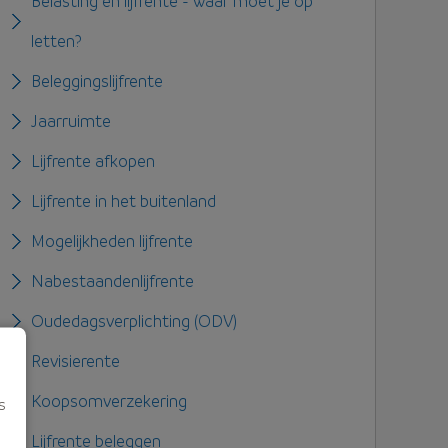
Belasting en lijfrente - waar moet je op
letten?
Beleggingslijfrente
Jaarruimte
Lijfrente afkopen
Lijfrente in het buitenland
Mogelijkheden lijfrente
Nabestaandenlijfrente
Oudedagsverplichting (ODV)
Revisierente
Koopsomverzekering
s
Lijfrente beleggen