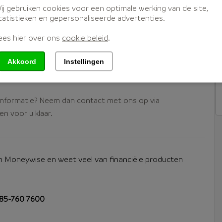
ij gebruiken cookies voor een optimale werking van de site,
nte.
tatistieken en gepersonaliseerde advertenties.
ees hier over ons
cookie beleid
.
ct de offerte op uw beeldscherm en indien gewenst sluit u
Akkoord
Instellingen
er informatie? Neem dan contact met ons op via
n voor u klaar.
 Moneywise en weet veel van financiële producten
85-760 7600