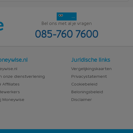
...
Bel ons met al je vragen
085-760 7600
Juridisch
neywise.nl
Juridische links
wise
ywise.nl
Vergelijkingskaarten
n onze dienstverlening
Privacystatement
 Affiliates
Cookiebeleid
ewerkers
Beloningsbeleid
j Moneywise
Disclaimer