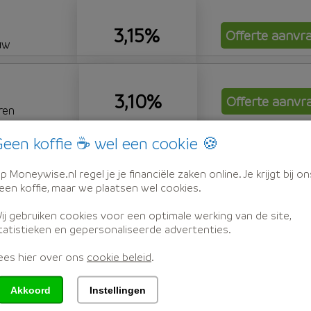
3,15%
Offerte aanvr
uw
3,10%
Offerte aanvr
ren
een koffie ☕ wel een cookie 🍪
3,10%
p Moneywise.nl regel je je financiële zaken online. Je krijgt bij on
een koffie, maar we plaatsen wel cookies.
ij gebruiken cookies voor een optimale werking van de site,
3,10%
tatistieken en gepersonaliseerde advertenties.
ees hier over ons
cookie beleid
.
en Bank
Akkoord
Instellingen
3,05%
Offerte aanvr
nOpbouw