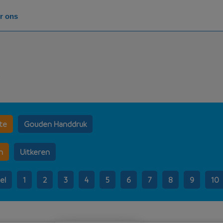
r ons
e
nte
Gouden Handdruk
n
Uitkeren
el
1
2
3
4
5
6
7
8
9
10
vasterente