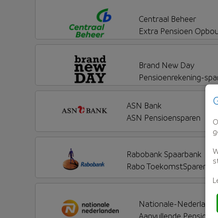
Centraal Beheer
Extra Pensioen Opbo
Brand New Day
Pensioenrekening-spa
G
ASN Bank
ASN Pensioensparen
O
g
W
Rabobank Spaarbank
s
Rabo ToekomstSparen
L
Nationale-Nederland
Aanvullende Pensioe