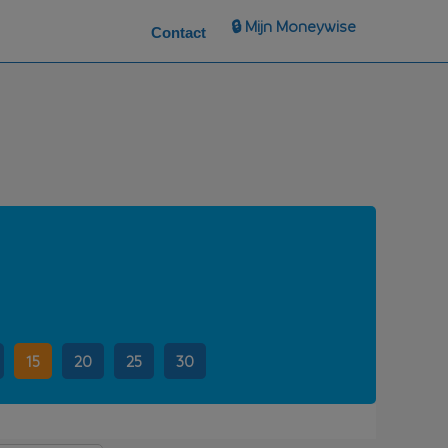
🔒 Mijn Moneywise
Contact
15
20
25
30