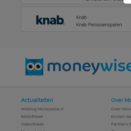
Knab
Knab Pensioensparen
Nieuws
Over
Actualiteiten
Over Mo
en
Money
Weblog Moneywise.nl
Over Mone
media
Bibliotheek
Kosten va
Videotheek
Partners &