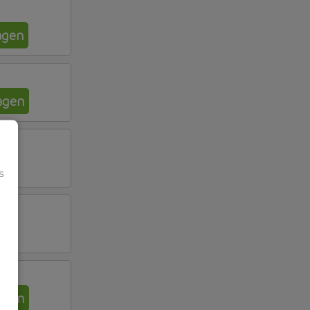
agen
agen
s
agen