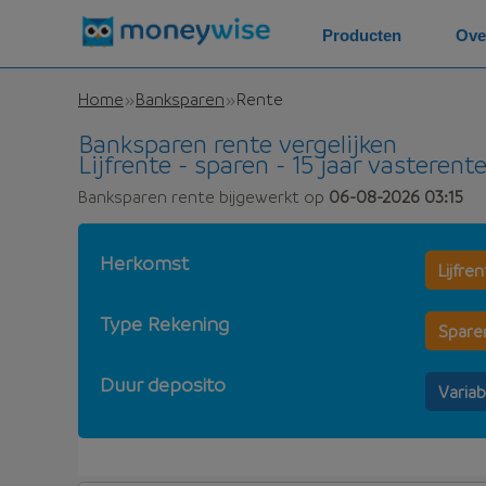
Producten
Ove
Home
Banksparen
Rente
Banksparen rente vergelijken
Lijfrente - sparen - 15 jaar vasterent
Banksparen rente bijgewerkt op
06-08-2026 03:15
Herkomst
Lijfre
Type Rekening
Spare
Duur deposito
Variab
Banksparen rente lijfrente - sparen - 15 jaar 