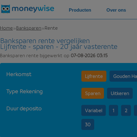
Producten
Over ons
Home
Banksparen
Rente
Banksparen rente vergelijken
Lijfrente - sparen - 20 jaar vasterente
Banksparen rente bijgewerkt op
07-08-2026 03:15
Herkomst
Lijfrente
Gouden Ha
Type Rekening
Sparen
Uitkeren
Duur deposito
Variabel
1
2
30