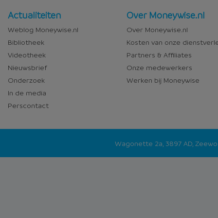
Nieuws
Over
Actualiteiten
Over Moneywise.nl
en
Moneywise
Weblog Moneywise.nl
Over Moneywise.nl
media
Bibliotheek
Kosten van onze dienstverl
Videotheek
Partners & Affiliates
Nieuwsbrief
Onze medewerkers
Onderzoek
Werken bij Moneywise
In de media
Perscontact
Wagonette 2a, 3897 AD, Zeew