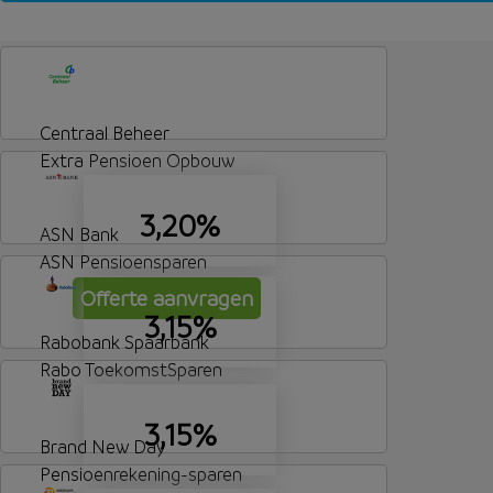
Banksparen rente lijfrente - sparen - 20 jaar vasterent
Centraal Beheer
Extra Pensioen Opbouw
3,20%
ASN Bank
ASN Pensioensparen
Offerte aanvragen
3,15%
Rabobank Spaarbank
Rabo ToekomstSparen
3,15%
Brand New Day
Pensioenrekening-sparen