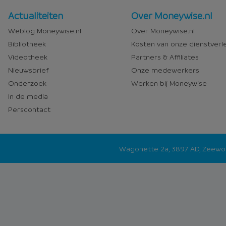
Nieuws
Over
Actualiteiten
Over Moneywise.nl
en
Moneywise
Weblog Moneywise.nl
Over Moneywise.nl
media
Bibliotheek
Kosten van onze dienstverl
Videotheek
Partners & Affiliates
Nieuwsbrief
Onze medewerkers
Onderzoek
Werken bij Moneywise
In de media
Perscontact
Wagonette 2a, 3897 AD, Zeew