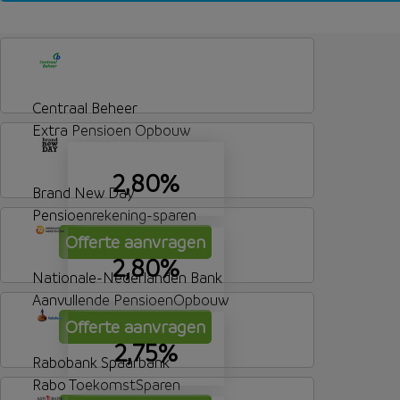
Banksparen rente lijfrente - sparen - 8 jaar vasterente
Centraal Beheer
Extra Pensioen Opbouw
2,80%
Brand New Day
Pensioenrekening-sparen
Offerte aanvragen
2,80%
Nationale-Nederlanden Bank
Aanvullende PensioenOpbouw
Offerte aanvragen
2,75%
Rabobank Spaarbank
Rabo ToekomstSparen