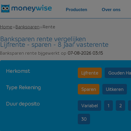
Producten
Over ons
Home
Banksparen
Rente
Banksparen rente vergelijken
Lijfrente - sparen - 8 jaar vasterente
Banksparen rente bijgewerkt op
07-08-2026 03:15
Herkomst
Lijfrente
Gouden Ha
Type Rekening
Sparen
Uitkeren
Duur deposito
Variabel
1
2
30