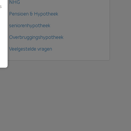
NHG
s
Pensioen & Hypotheek
seniorenhypotheek
Overbruggingshypotheek
Veelgestelde vragen