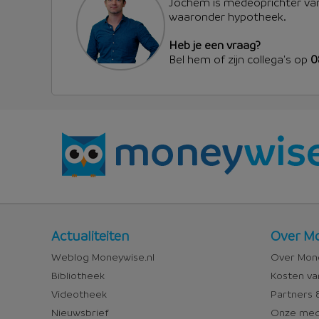
Jochem is medeoprichter van
waaronder hypotheek.
Heb je een vraag?
Bel hem of zijn collega's op
0
Nieuws
Over
Actualiteiten
Over Mo
en
Money
Weblog Moneywise.nl
Over Mone
media
Bibliotheek
Kosten va
Videotheek
Partners &
Nieuwsbrief
Onze med