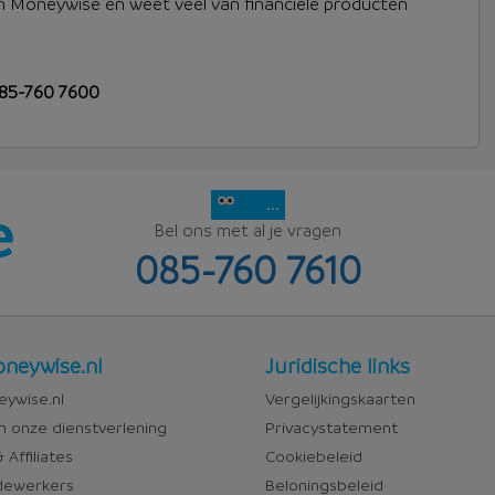
 Moneywise en weet veel van financiële producten
85-760 7600
...
Bel ons met al je vragen
085-760 7610
Juridisch
neywise.nl
Juridische links
wise
ywise.nl
Vergelijkingskaarten
n onze dienstverlening
Privacystatement
 Affiliates
Cookiebeleid
ewerkers
Beloningsbeleid