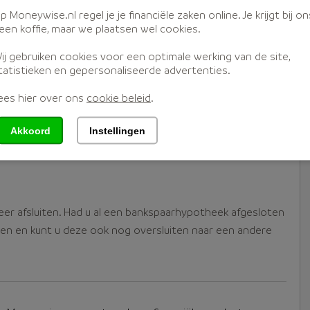
p Moneywise.nl regel je je financiële zaken online. Je krijgt bij on
een koffie, maar we plaatsen wel cookies.
ggen. Kiest u voor beleggen, dan is uw rendement onzeker
ij gebruiken cookies voor een optimale werking van de site,
tatistieken en gepersonaliseerde advertenties.
ees hier over ons
cookie beleid
.
coverzekering. U kunt dus zelf op zoek naar de
t verleden moest de overlijdensverzekering verpand vaak
Akkoord
Instellingen
esloten is. Tegenwoordig zien we dat minder banken een
eer afsluiten. Had u al een bankspaarhypotheek afgesloten
en en kunt u deze ook nog oversluiten naar een andere