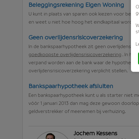
Beleggingsrekening Eigen Woning
O
g
U kunt in plaats van sparen ook kiezen voor bele
en weet u niet hoe hoog het eindkapitaal wordt.
W
s
Geen overlijdensrisicoverzekering
L
In de bankspaarhypotheek zit geen overlijdensrisi
goedkoopste overlijdensrisicoverzekering
. In he
verpand worden aan de bank waar de hypotheek g
overlijdensrisicoverzekering verplicht stellen.
Bankspaarhypotheek afsluiten
Een bankspaarhypotheek kunt u als starter niet m
vóór 1 januari 2013 dan mag deze gewoon doorlop
geldverstrekker of meenemen bij verhuizing.
Jochem Kessens