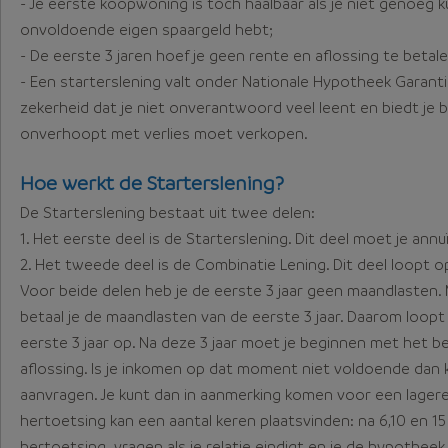
- Je eerste koopwoning is toch haalbaar als je niet genoeg k
onvoldoende eigen spaargeld hebt;
- De eerste 3 jaren hoef je geen rente en aflossing te betale
- Een starterslening valt onder Nationale Hypotheek Garanti
zekerheid dat je niet onverantwoord veel leent en biedt je b
onverhoopt met verlies moet verkopen.
Hoe werkt de Starterslening?
De Starterslening bestaat uit twee delen:
1. Het eerste deel is de Starterslening. Dit deel moet je annuï
2. Het tweede deel is de Combinatie Lening. Dit deel loopt o
Voor beide delen heb je de eerste 3 jaar geen maandlasten.
betaal je de maandlasten van de eerste 3 jaar. Daarom loop
eerste 3 jaar op. Na deze 3 jaar moet je beginnen met het b
aflossing. Is je inkomen op dat moment niet voldoende dan 
aanvragen. Je kunt dan in aanmerking komen voor een lager
hertoetsing kan een aantal keren plaatsvinden: na 6,10 en 15
hertoetsing vragen als je relatie eindigt en je de hypothe