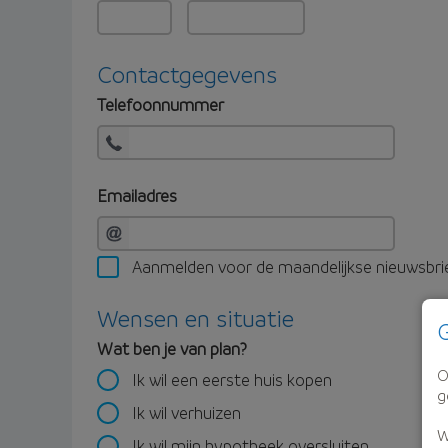
Contactgegevens
Telefoonnummer
Emailadres
Aanmelden voor de maandelijkse nieuwsbri
Wensen en situatie
G
Wat ben je van plan?
O
Ik wil een eerste huis kopen
g
Ik wil verhuizen
W
Ik wil mijn hypotheek oversluiten