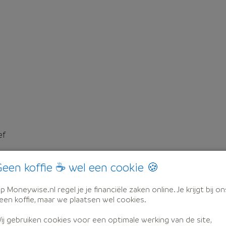
ef
een koffie ☕ wel een cookie 🍪
p Moneywise.nl regel je je financiële zaken online. Je krijgt bij on
een koffie, maar we plaatsen wel cookies.
ij gebruiken cookies voor een optimale werking van de site,