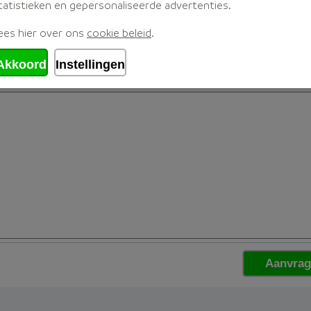
tatistieken en gepersonaliseerde advertenties.
ees hier over ons
cookie beleid
.
Akkoord
Instellingen