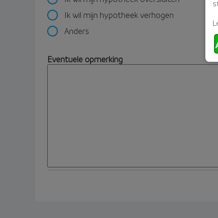
s
Ik wil mijn hypotheek verhogen
L
Anders
Eventuele opmerking